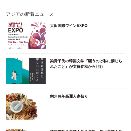
アジアの新着ニュース
大田国際ワインEXPO
梁貴子氏の韓国文学『願うのは私に禁じら
れたこと』が文藝春秋から刊行
栄州豊基高麗人参祭り