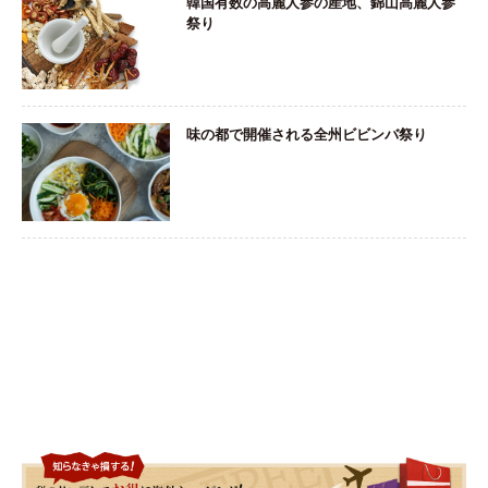
韓国有数の高麗人参の産地、錦山高麗人参
祭り
味の都で開催される全州ビビンバ祭り