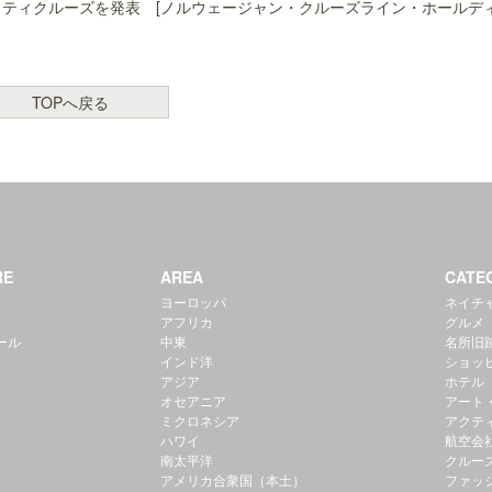
ャリティクルーズを発表 [ノルウェージャン・クルーズライン・ホールデ
TOPへ戻る
RE
AREA
CATE
ヨーロッパ
ネイチ
アフリカ
グルメ
ール
中東
名所旧
インド洋
ショッ
アジア
ホテル
オセアニア
アート
ミクロネシア
アクテ
ハワイ
航空会
南太平洋
クルー
アメリカ合衆国（本土）
ファッ