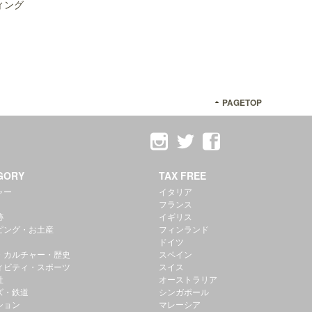
ィング
PAGETOP
GORY
TAX FREE
ャー
イタリア
フランス
跡
イギリス
ピング・お土産
フィンランド
ドイツ
・カルチャー・歴史
スペイン
ィビティ・スポーツ
スイス
社
オーストラリア
ズ・鉄道
シンガポール
ション
マレーシア