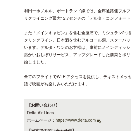
羽田ーホノルル、ポートランド線では、全席通路側フルフラ
リクライニング最大12.7センチの「デルタ・コンフォー
また「メインキャビン」を含む全座席で、ミシュラン2つ
クリングワイン、日本酒を含むアルコール類、スターバッ
います。デルタ・ワンのお客様は、事前にメインディッシ
温かいおしぼりサービス、アップグレードした前菜とボリ
始しました。
全てのフライトでWi-Fiアクセスを提供し、テキストメ
語で映画がお楽しみいただけます。
【お問い合わせ】
Delta Air Lines
ホームページ：
https://www.delta.com
【日本での問い合わせ先】