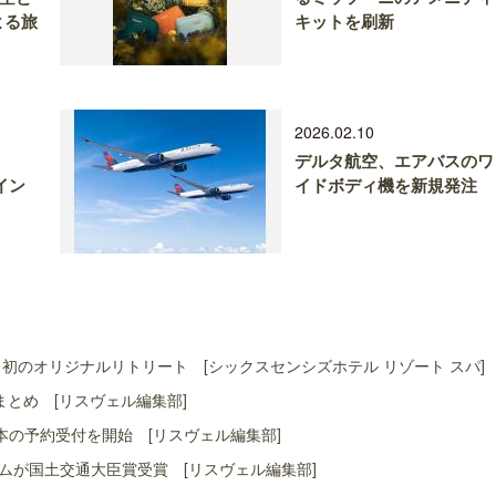
による旅
キットを刷新
2026.02.10
デルタ航空、エアバスのワ
内イン
イドボディ機を新規発注
初のオリジナルリトリート [シックスセンシズホテル リゾート スパ]
まとめ [リスヴェル編集部]
本の予約受付を開始 [リスヴェル編集部]
ムが国土交通大臣賞受賞 [リスヴェル編集部]