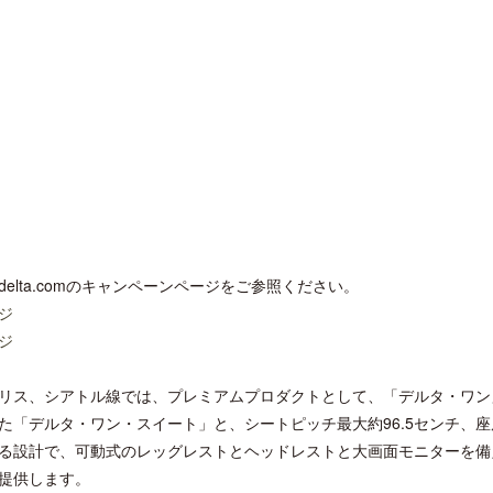
開業50周年に合わせ「ザ ビュッフェ
ロサンゼルス観光局、ウォ
アット ハイアット」のメニューを刷
ズニーゆかりのスポット10
新
lta.comのキャンペーンページをご参照ください。
ジ
ジ
リス、シアトル線では、プレミアムプロダクトとして、「デルタ・ワン
「デルタ・ワン・スイート」と、シートピッチ最大約96.5センチ、座
りのある設計で、可動式のレッグレストとヘッドレストと大画面モニターを
提供します。