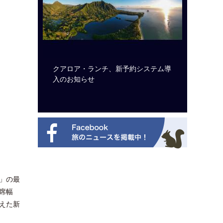
ルト・ディ
クアロア・ランチ、新予約システム導
開業50
選を紹介
入のお知らせ
アット 
新
」の最
席幅
備えた新