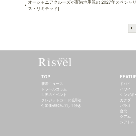
オーシャニアクルーズが寄港地重視の 2027年スペシ
ス・リミテッド]
TOP
FEATU
新着ニュース
ドバイ
トラベルコラム
ハワイ
世界のイベント
シンガポ
クレジットカード活用法
カナダ
付加価値税払戻し手続き
パラオ
台北
グアム
シアトル