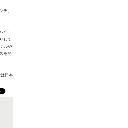
ンチ、
スパー
りして
クテルや
スを開
では日本