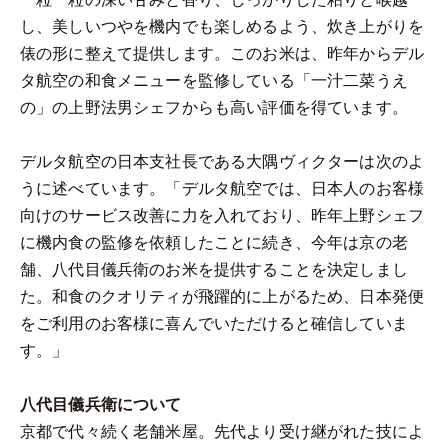
し、美しいつやを機内でも楽しめるよう、炊き上がりを
俵の形に整えて提供します。このお米は、昨年からデル
タ航空の和食メニューを監修している「一汁二菜うえ
の」の上野法男シェフからも高い評価を得ています。
デルタ航空の日本支社長である大隅ヴィクターは次のよ
うに述べています。「デルタ航空では、日本人のお客様
向けのサービス改善に力を入れており、昨年上野シェフ
に機内食の監修を依頼したことに続き、今年は京の老
舗、八代目儀兵衛のお米を提供することを決定しまし
た。和食のクオリティが飛躍的に上がるため、日本発便
をご利用のお客様に喜んでいただけると確信していま
す。」
八代目儀兵衛について
京都で代々続く老舗米屋。先代より受け継がれた技によ