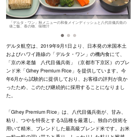
「デルタ・ワン」秋メニューの和食メインディッシュと八代目儀兵衛の
俵ご飯、香の物、味噌汁
デルタ航空は、2019年9月1日より、日本発の米国本土
およびハワイ路線の「デルタ・ワン」の機内食にて、
「京の米老舗 八代目儀兵衛」（京都市下京区）のブレ
ンド米「Gihey Premium Rice」を提供しています。今
年6月から試験的に提供しており、お客様の評判が良か
ったため、このたび継続的に採用することになりまし
た。
「Gihey Premium Rice」は、八代目儀兵衛が、甘み、
粘り、つやを特長とする3品種を厳選し、独自の技術を
用いて精米、ブレンドした最高級ブレンド米です。お米
一粒一粒の深い甘みと香り、しっかりした粘りと喉越