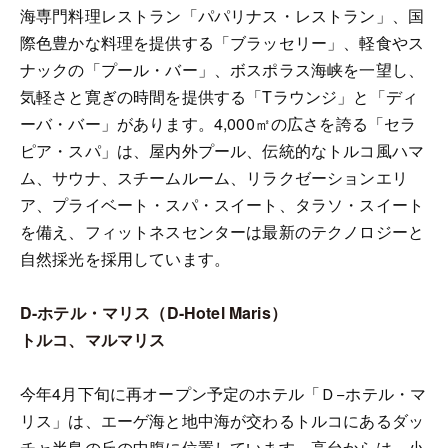
海専門料理レストラン「パパリナス・レストラン」、国
際色豊かな料理を提供する「ブラッセリー」、軽食やス
ナックの「プール・バー」、ボスポラス海峡を一望し、
気軽さと寛ぎの時間を提供する「Tラウンジ」と「ディ
ーバ・バー」があります。4,000㎡の広さを誇る「セラ
ピア・スパ」は、屋内外プール、伝統的なトルコ風ハマ
ム、サウナ、スチームルーム、リラクゼーションエリ
ア、プライベート・スパ・スイート、タラソ・スイート
を備え、フィットネスセンターは最新のテクノロジーと
自然採光を採用しています。
D-ホテル・マリス（D-Hotel Maris）
トルコ、マルマリス
今年4月下旬に再オープン予定のホテル「Ｄ−ホテル・マ
リス」は、エーゲ海と地中海が交わるトルコにあるダッ
チャ半島の丘の中腹に位置しています。高台からは、小