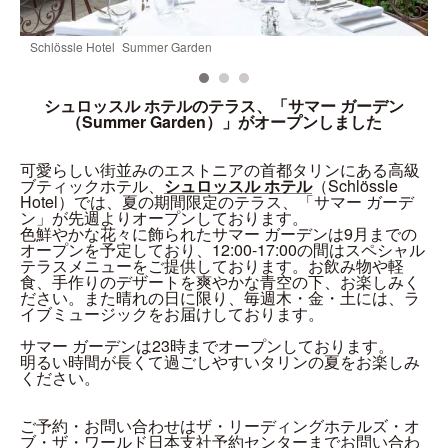
Schlössle Hotel_Summer Garden
S
シュロッスル ホテルのテラス、「サマー ガーデン
（Summer Garden）」がオープンしました
可愛らしい街並みのエストニアの首都タリンにある高級
ブティックホテル、
シュロッスル ホテル
（Schlössle
Hotel）では、夏の期間限定のテラス、「サマー ガーデ
ン」が先週よりオープンしております。
色鮮やかな花々に飾られたサマー ガーデンは9月までの
オープンを予定しており、12:00-17:00の間はスペシャル
テラスメニューをご提供しております。お飲み物や軽
食、手作りのデザートを爽やかな青空の下、お楽しみく
ださい。また晴れの日に限り、毎週木・金・土には、ラ
イブミュージックをお届けしております。
サマー ガーデンは23時までオープンしております。
明るい時間が長くて過ごしやすいタリンの夏をお楽しみ
ください。
ご予約・お問い合わせはザ・リーディングホテルズ・オ
ブ・ザ・ワールド日本支社予約センターまでお問い合わ