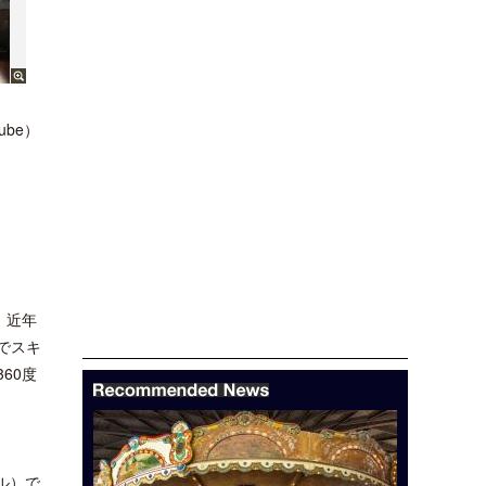
be）
、近年
でスキ
60度
ル）で