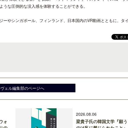
ような圧倒的な没入感を体験することができる。
ジーやシンガポール、フィンランド、日本国内のVR動画とともに、タ
クアロア・ランチ、新予約システム導
開業50周年に合わせ「ザ 
入のお知らせ
アット ハイアット」のメ
新
スヴェル編集部のページへ
2026.08.06
ウォ
梁貴子氏の韓国文学『願う
りの
のは私に禁じられたこと』