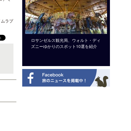
イムラプ
ビュッフェ
ロサンゼルス観光局、ウォルト・ディ
クアロア
ニューを刷
ズニーゆかりのスポット10選を紹介
入のお知