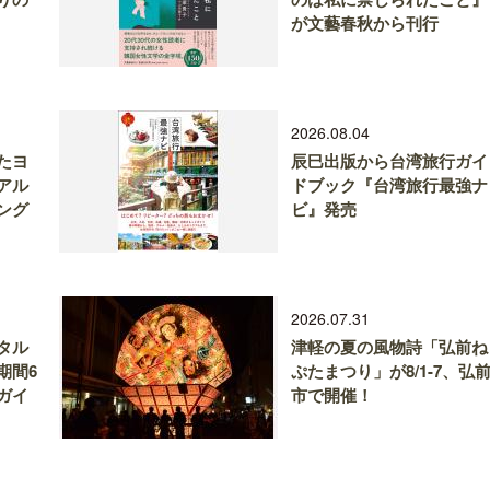
が文藝春秋から刊行
2026.08.04
たヨ
辰巳出版から台湾旅行ガイ
アル
ドブック『台湾旅行最強ナ
ング
ビ』発売
2026.07.31
タル
津軽の夏の風物詩「弘前ね
期間6
ぷたまつり」が8/1-7、弘
ガイ
市で開催！