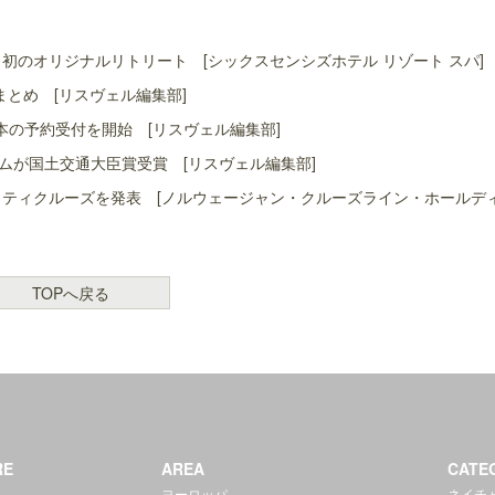
初のオリジナルリトリート [シックスセンシズホテル リゾート スパ]
まとめ [リスヴェル編集部]
本の予約受付を開始 [リスヴェル編集部]
ムが国土交通大臣賞受賞 [リスヴェル編集部]
ャリティクルーズを発表 [ノルウェージャン・クルーズライン・ホールデ
TOPへ戻る
RE
AREA
CATE
ヨーロッパ
ネイチ