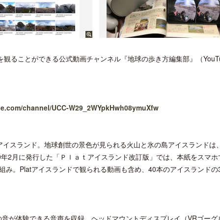
を観ることができる公式動画チャンネル『地球の歩き方編集部』（YouTu
ube.com/channel/UCC-W29_2WYpkHwh08ymuXfw
アイスランド。地球創世の景色が見られる火山と氷の島アイスランドは
9年2月に発行した「Ｐｌａｔアイスランド改訂版」では、本紙をスマホ
。Platアイスランドで観られる動画も含め、40本のアイスランドの3
度の音が体験できる音声を収録。ヘッドマウントディスプレイ（VRゴーグ