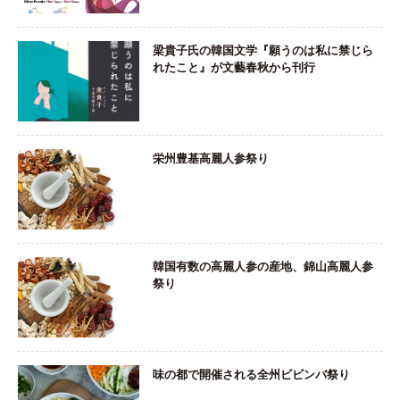
梁貴子氏の韓国文学『願うのは私に禁じら
れたこと』が文藝春秋から刊行
栄州豊基高麗人参祭り
韓国有数の高麗人参の産地、錦山高麗人参
祭り
味の都で開催される全州ビビンバ祭り