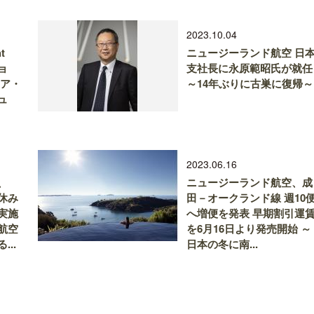
2023.10.04
t
ニュージーランド航空 日
ョ
支社長に永原範昭氏が就任
リア・
～14年ぶりに古巣に復帰～
ュ
2023.06.16
、
ニュージーランド航空、成
休み
田－オークランド線 週10
実施
へ増便を発表 早期割引運
航空
を6月16日より発売開始 ～
..
日本の冬に南...