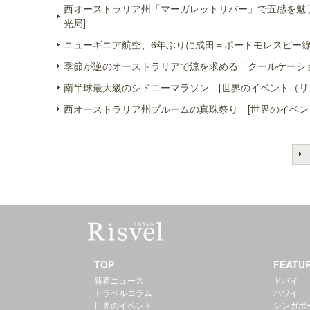
西オーストラリア州「マーガレットリバー」で五感を魅了
光局]
ニューギニア航空、6年ぶりに成田＝ポートモレスビー線
季節が逆のオーストラリアで涼を求める「クールケーショ
南半球最大級のシドニーマラソン [世界のイベント（リ
西オーストラリア州ブルームの真珠祭り [世界のイベン
TOP
FEATU
新着ニュース
ドバイ
トラベルコラム
ハワイ
世界のイベント
シンガポ