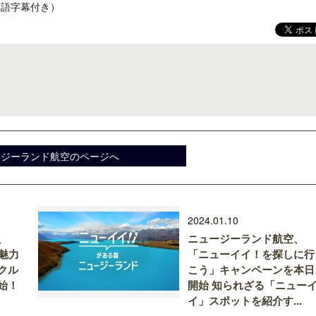
語字幕付き）
梁貴子氏の韓国文学『願うのは私に禁
開業50周年に合わせ「ザ 
じられたこと』が文藝春秋から刊行
アット ハイアット」のメ
新
ージーランド航空のページへ
2024.01.10
、
ニュージーランド航空、
魅力
「ニューイイ！を探しに行
クル
こう」キャンペーンを本日
始！
開始 知られざる「ニュー
イ」スポットを紹介す...