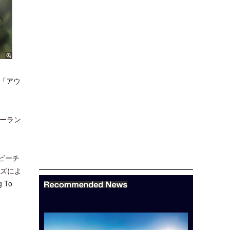
「アウ
ジーラン
グビーチ
ンズによ
 To