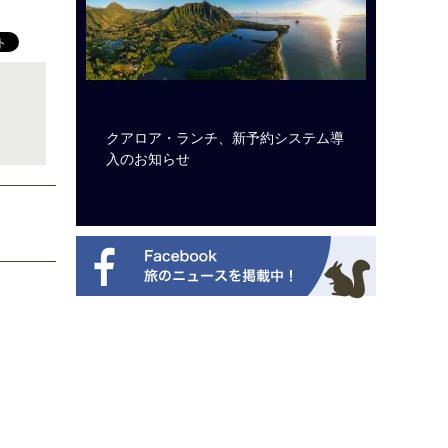
ビュッフェ
クアロア・ランチ、新予約システム導
梁貴子氏
ニューを刷
入のお知らせ
じられた
イ