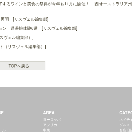
するワインと美食の祭典が今年も11月に開催！ [西オーストラリア
再開 [リスヴェル編集部]
ン」避暑旅体験6選 [リスヴェル編集部]
スヴェル編集部）]
ト（リスヴェル編集部）]
TOPへ戻る
RE
AREA
CATE
ヨーロッパ
ネイチ
アフリカ
グルメ
ール
中東
名所旧