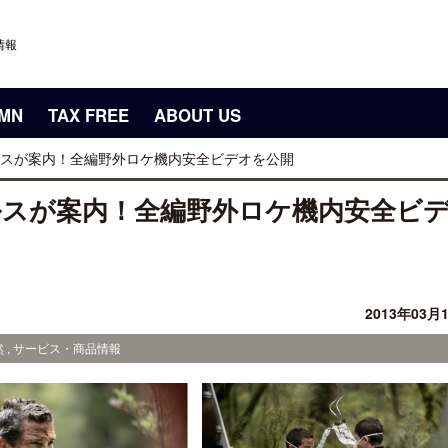
情報
UMN
TAX FREE
ABOUT US
スが案内！全編野外ロケ機内安全ビデオを公開
スが案内！全編野外ロケ機内安全ビ
2013年03月
然 , サービス・商品情報