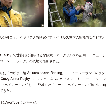
オール野外ロケ、イギリス人冒険家ベア・グリルス主演の新機内安全ビデオ
s. Wild』で世界的に知られる冒険家ベア・グリルスを起用し、ニュー
バーン・トラック」の奥地で撮影された。
ット編-An unexpected Briefing」、ニュージーランドのラ
azy About Rugby」、フィットネスのカリスマ、リチャード・シモ
ディ・ペインティングをして登場した「ボディ・ペインティング編-Nothing
してきた。
YouTubeで公開中だ。