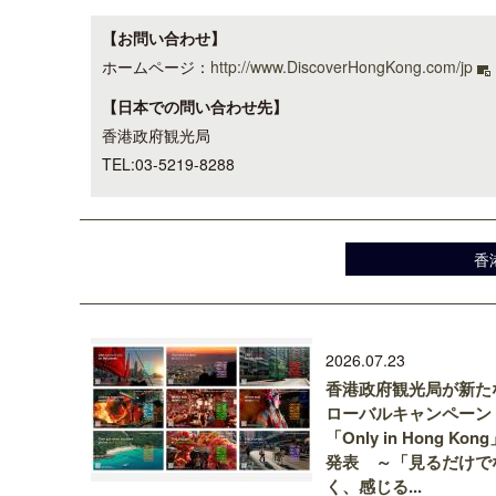
【お問い合わせ】
ホームページ：
http://www.DiscoverHongKong.com/jp
【日本での問い合わせ先】
香港政府観光局
TEL:03-5219-8288
香
2026.07.23
香港政府観光局が新た
ローバルキャンペーン
「Only in Hong Kon
発表 ～「見るだけで
く、感じる...