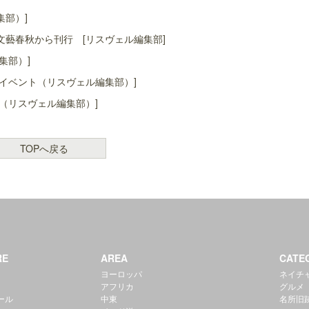
集部）]
藝春秋から刊行 [リスヴェル編集部]
集部）]
イベント（リスヴェル編集部）]
（リスヴェル編集部）]
TOPへ戻る
RE
AREA
CATE
ヨーロッパ
ネイチ
アフリカ
グルメ
ール
中東
名所旧