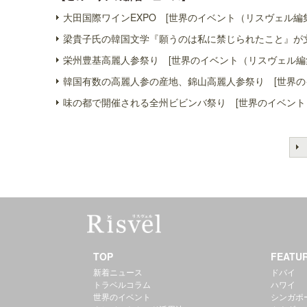
大田国際ワインEXPO [世界のイベント（リスヴェル編
梁貴子氏の韓国文学『願うのは私に禁じられたこと』が文
栄州豊基高麗人参祭り [世界のイベント（リスヴェル編
韓国有数の高麗人参の産地、錦山高麗人参祭り [世界の
味の都で開催される全州ビビンバ祭り [世界のイベント
TOP
FEATU
新着ニュース
ドバイ
トラベルコラム
ハワイ
世界のイベント
シンガポ