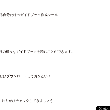
る自分だけのガイドブック作成ツール
開業50周年に合わせ「ザ ビュッフェ
クアロア・ランチ、新予約
アット ハイアット」のメニューを刷
入のお知らせ
新
行の様々なガイドブックを読むことができます。
ぜひダウンロードしておきたい！
。これもぜひチェックしてきましょう！