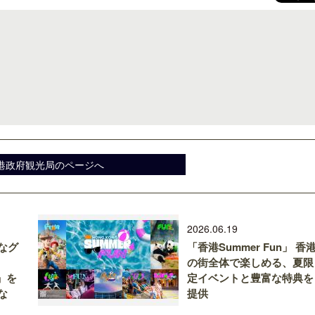
港政府観光局のページへ
2026.06.19
なグ
「香港Summer Fun」 香
の街全体で楽しめる、夏限
g」を
定イベントと豊富な特典を
な
提供