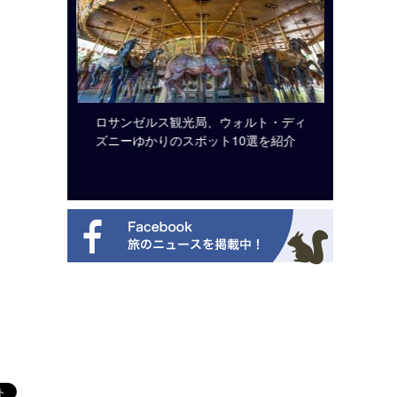
システム導
ロサンゼルス観光局、ウォルト・ディ
開業50
ズニーゆかりのスポット10選を紹介
アット 
新