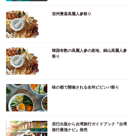
栄州豊基高麗人参祭り
韓国有数の高麗人参の産地、錦山高麗人参
祭り
味の都で開催される全州ビビンバ祭り
辰巳出版から台湾旅行ガイドブック『台湾
旅行最強ナビ』発売