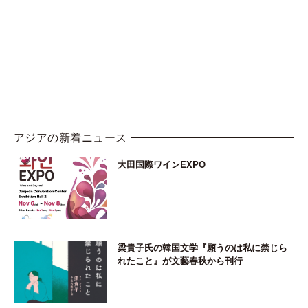
アジアの新着ニュース
大田国際ワインEXPO
梁貴子氏の韓国文学『願うのは私に禁じら
れたこと』が文藝春秋から刊行