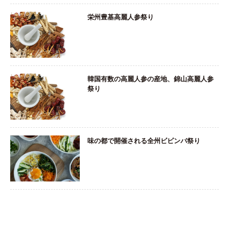
栄州豊基高麗人参祭り
韓国有数の高麗人参の産地、錦山高麗人参
祭り
味の都で開催される全州ビビンバ祭り