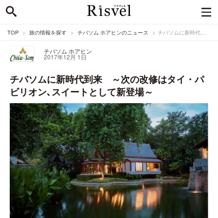
TOP
旅の情報を探す
チバソム ホアヒンのニュース
チバソムに新時代到来 ～次の改修はタイ・パビリオン､スイートとして新登場～
チバソム ホアヒン
2017年12月 1日
チバソムに新時代到来 ～次の改修はタイ・パ
ビリオン､スイートとして新登場～