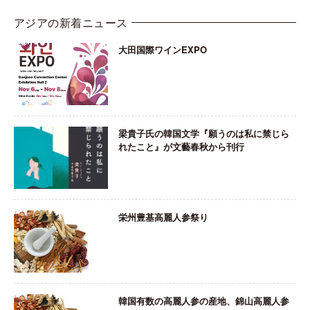
アジアの新着ニュース
大田国際ワインEXPO
梁貴子氏の韓国文学『願うのは私に禁じら
れたこと』が文藝春秋から刊行
栄州豊基高麗人参祭り
韓国有数の高麗人参の産地、錦山高麗人参