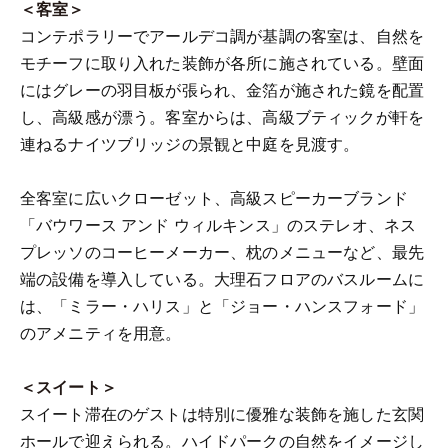
＜客室＞
コンテポラリーでアールデコ調が基調の客室は、自然を
モチーフに取り入れた装飾が各所に施されている。壁面
にはグレーの羽目板が張られ、金箔が施された鏡を配置
し、高級感が漂う。客室からは、高級ブティックが軒を
連ねるナイツブリッジの景観と中庭を見渡す。
全客室に広いクローゼット、高級スピーカーブランド
「バウワース アンド ウィルキンス」のステレオ、ネス
プレッソのコーヒーメーカー、枕のメニューなど、最先
端の設備を導入している。大理石フロアのバスルームに
は、「ミラー・ハリス」と「ジョー・ハンスフォード」
のアメニティを用意。
＜スイート＞
スイート滞在のゲストは特別に優雅な装飾を施した玄関
ホールで迎えられる。ハイドパークの自然をイメージし