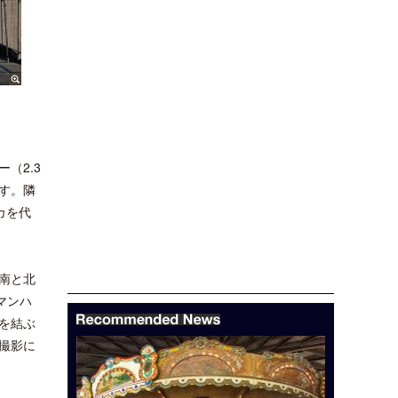
（2.3
す。隣
カを代
南と北
マンハ
を結ぶ
撮影に