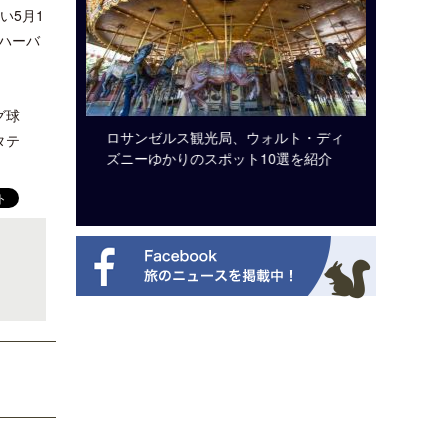
い5月1
ハーバ
グ球
ビュッフェ
ロサンゼルス観光局、ウォルト・ディ
クアロア
タテ
ニューを刷
ズニーゆかりのスポット10選を紹介
入のお知