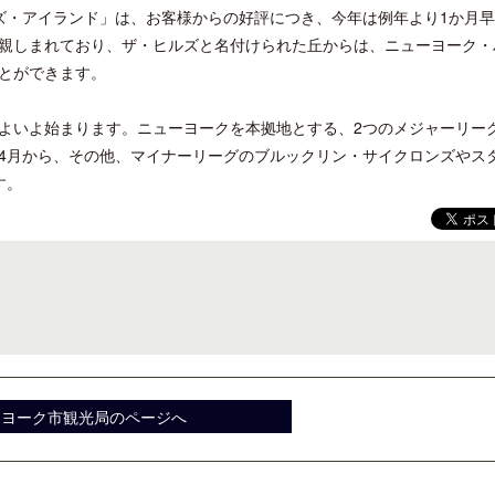
・アイランド」は、お客様からの好評につき、今年は例年より1か月早
親しまれており、ザ・ヒルズと名付けられた丘からは、ニューヨーク・
とができます。
よいよ始まります。ニューヨークを本拠地とする、2つのメジャーリー
クアロア・ランチ、新予約システム導
開業50周年に合わせ「ザ 
4月から、その他、マイナーリーグのブルックリン・サイクロンズやス
入のお知らせ
アット ハイアット」のメ
す。
新
ーヨーク市観光局のページへ