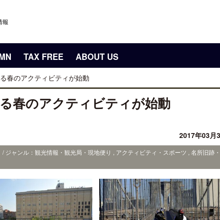
情報
UMN
TAX FREE
ABOUT US
る春のアクティビティが始動
躍る春のアクティビティが始動
2017年03月
 / ジャンル：観光情報・観光局・現地便り , アクティビティ・スポーツ , 名所旧跡