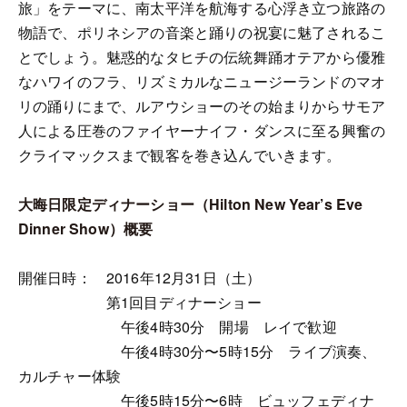
旅」をテーマに、南太平洋を航海する心浮き立つ旅路の
物語で、ポリネシアの音楽と踊りの祝宴に魅了されるこ
とでしょう。魅惑的なタヒチの伝統舞踊オテアから優雅
なハワイのフラ、リズミカルなニュージーランドのマオ
リの踊りにまで、ルアウショーのその始まりからサモア
人による圧巻のファイヤーナイフ・ダンスに至る興奮の
クライマックスまで観客を巻き込んでいきます。
大晦日限定ディナーショー（Hilton New Year’s Eve
Dinner Show）概要
開催日時： 2016年12月31日（土）
第1回目ディナーショー
午後4時30分 開場 レイで歓迎
午後4時30分〜5時15分 ライブ演奏、
カルチャー体験
午後5時15分〜6時 ビュッフェディナ