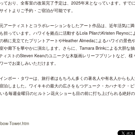
っており、全客室の改装完了予定は、2025年末となっています。すで
サイトよりご予約・ご宿泊が可能です。
元アーティストとコラボレーションをしたアート作品は、近年活気に満
ます。ハワイを拠点に活動するLola PilarのKristen Reynoに
に見立てたプリントアートやHeather Almedaによるハワイの景色
開業50周年に合わせ「ザ ビュッフェ
ロサンゼルス観光局、ウォ
アット ハイアット」のメニューを刷
ズニーゆかりのスポット10
廊下を華やかに演出します。さらに、Tamara Brinkによる大胆な
新
ーティストのSteven Keanのユニークな木版画レリーフプリントなど、様
ワーでお楽しみいただけます。
インボー・タワーは、旅行者はもちろん多くの著名人や有名人からも人
宿泊しました。ワイキキの最大の広さをもつデューク・カハナモク・ビ
ている毎週金曜日のヒルトン花火ショーも目の前に打ち上げられる絶好
inbow-Tower.htm