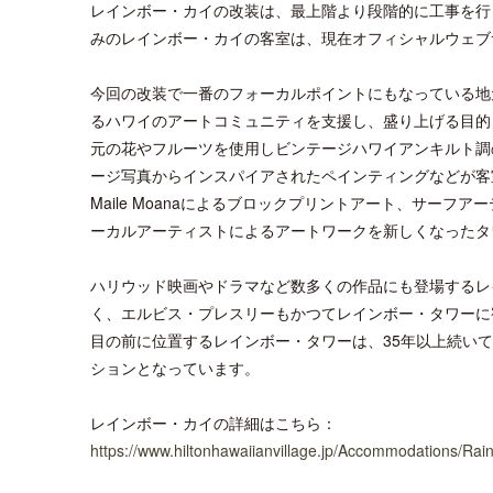
レインボー・カイの改装は、最上階より段階的に工事を行
みのレインボー・カイの客室は、現在オフィシャルウェブ
今回の改装で一番のフォーカルポイントにもなっている地
るハワイのアートコミュニティを支援し、盛り上げる目的も担ってい
元の花やフルーツを使用しビンテージハワイアンキルト調の柄
ージ写真からインスパイアされたペインティングなどが客室や
Maile Moanaによるブロックプリントアート、サーフア
ーカルアーティストによるアートワークを新しくなったタ
ハリウッド映画やドラマなど数多くの作品にも登場するレ
く、エルビス・プレスリーもかつてレインボー・タワーに
目の前に位置するレインボー・タワーは、35年以上続い
ションとなっています。
レインボー・カイの詳細はこちら：
https://www.hiltonhawaiianvillage.jp/Accommodations/Ra