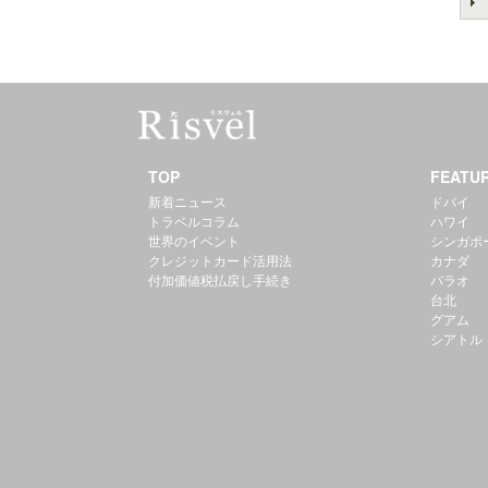
TOP
FEATU
新着ニュース
ドバイ
トラベルコラム
ハワイ
世界のイベント
シンガポ
クレジットカード活用法
カナダ
付加価値税払戻し手続き
パラオ
台北
グアム
シアトル