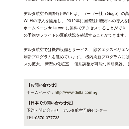
デルタ航空の国際線用Wi-Fiは、 ゴーゴー社（Gogo）
Wi-Fiの導入を開始し、 2012年に国際線用機材への導入
ホームページdelta.comに無料でアクセスすることがで
の予約やフライトの運航状況を確認することができます。
デルタ航空では機内設備とサービス、 顧客エクスペリエ
刷新プログラムを進めています。 機内刷新プログラムには
スの拡大、 新型の化粧室、 個別調整が可能な照明機器、 
【お問い合わせ】
ホームページ：
http://www.delta.com
【日本での問い合わせ先】
予約・問い合わせ デルタ航空予約センター
TEL:0570-077733