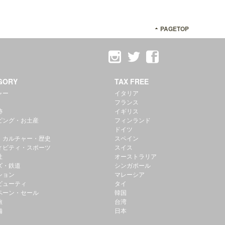
PAGETOP
GORY
TAX FREE
ャー
イタリア
フランス
跡
イギリス
ピング・お土産
フィンランド
ドイツ
・カルチャー・歴史
スペイン
ィビティ・スポーツ
スイス
社
オーストラリア
ズ・鉄道
シンガポール
ション
マレーシア
ビューティ
タイ
ペーン・セール
韓国
旅
台湾
備
日本