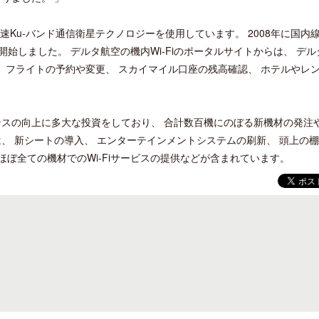
の高速Ku-バンド通信衛星テクノロジーを使用しています。 2008年に国内
を開始しました。 デルタ航空の機内Wi-Fiのポータルサイトからは、 デ
き、 フライトの予約や変更、 スカイマイル口座の残高確認、 ホテルやレ
開業50周年に合わせ「ザ ビュッフェ
クアロア・ランチ、新予約
アット ハイアット」のメニューを刷
入のお知らせ
ンスの向上に多大な投資をしており、 合計数百機にのぼる新機材の発注
新
、 新シートの導入、 エンターテインメントシステムの刷新、 頭上の
ほぼ全ての機材でのWi-Fiサービスの提供などが含まれています。