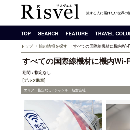
旅する人に届けたい世界の
TOP
SEARCH
FEATURE
TRAVEL COL
トップ
旅の情報を探す
すべての国際線機材に機内Wi-
すべての国際線機材に機内Wi-
期間：指定なし
[デルタ航空]
エリア：指定なし / ジャンル：航空会社 ,