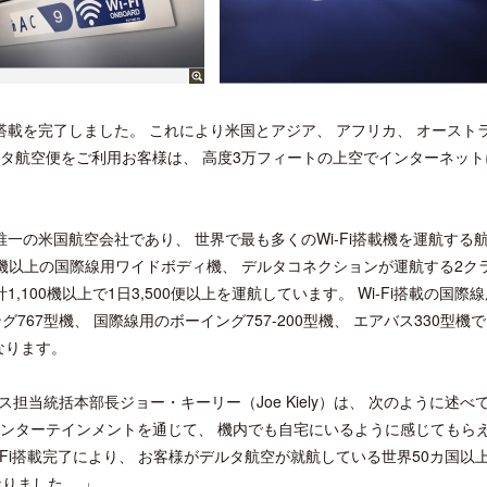
の搭載を完了しました。 これにより米国とアジア、 アフリカ、 オースト
デルタ航空便をご利用お客様は、 高度3万フィートの上空でインターネッ
唯一の米国航空会社であり、 世界で最も多くのWi-Fi搭載機を運航する
0機以上の国際線用ワイドボディ機、 デルタコネクションが運航する2ク
,100機以上で1日3,500便以上を運航しています。 Wi-Fi搭載の国際
グ767型機、 国際線用のボーイング757-200型機、 エアバス330型機で
なります。
当統括本部長ジョー・キーリー（Joe Kiely）は、 次のように述べ
 エンターテインメントを通じて、 機内でも自宅にいるように感じてもら
-Fi搭載完了により、 お客様がデルタ航空が就航している世界50カ国以
りました。 」