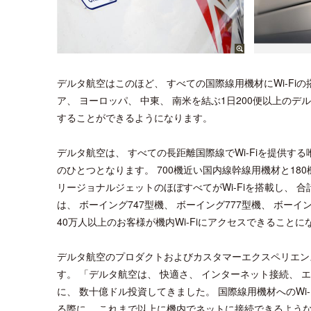
デルタ航空はこのほど、 すべての国際線用機材にWi-Fi
ア、 ヨーロッパ、 中東、 南米を結ぶ1日200便以上の
することができるようになります。
デルタ航空は、 すべての長距離国際線でWi-Fiを提供する
のひとつとなります。 700機近い国内線幹線用機材と18
リージョナルジェットのほぼすべてがWi-Fiを搭載し、 合計1
は、 ボーイング747型機、 ボーイング777型機、 ボーイン
40万人以上のお客様が機内Wi-Fiにアクセスできることに
デルタ航空のプロダクトおよびカスタマーエクスペリエンス担
す。 「デルタ航空は、 快適さ、 インターネット接続、
に、 数十億ドル投資してきました。 国際線用機材へのWi
る際に、 これまで以上に機内でネットに接続できるような