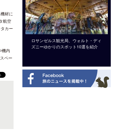
線機材に
ルタ航空
ンタカー
システム導
ロサンゼルス観光局、ウォルト・ディ
開業50
ズニーゆかりのスポット10選を紹介
アット 
や機内
新
棚スペー