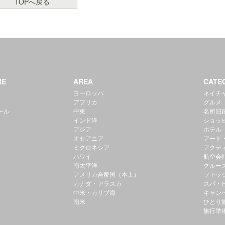
TOPへ戻る
RE
AREA
CATE
ヨーロッパ
ネイチ
アフリカ
グルメ
ール
中東
名所旧
インド洋
ショッ
アジア
ホテル
オセアニア
アート
ミクロネシア
アクテ
ハワイ
航空会
南太平洋
クルー
アメリカ合衆国（本土）
ファッ
カナダ・アラスカ
スパ・
中米・カリブ海
キャン
南米
ひとり
旅行準