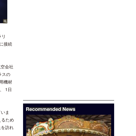
ラリ
トに接続
航空会社
ラスの
線用機材
、 1日
ていま
えるため
上を訪れ