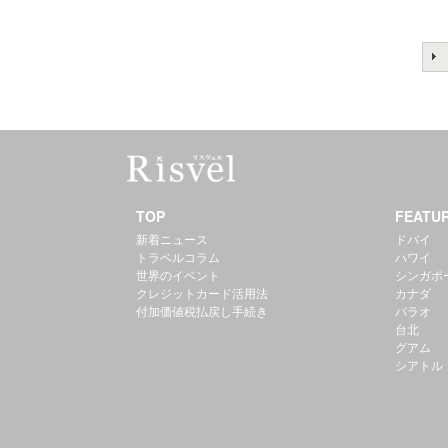
TOP
FEATU
新着ニュース
ドバイ
トラベルコラム
ハワイ
世界のイベント
シンガポ
クレジットカード活用法
カナダ
付加価値税払戻し手続き
パラオ
台北
グアム
シアトル