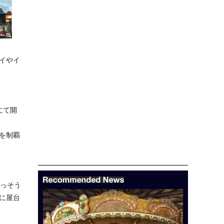
イやイ
にて開
を制覇
いっそう
に屋台