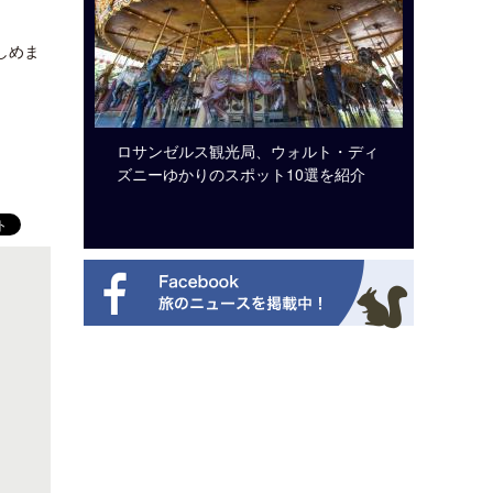
しめま
。
ビュッフェ
ロサンゼルス観光局、ウォルト・ディ
クアロア
ニューを刷
ズニーゆかりのスポット10選を紹介
入のお知