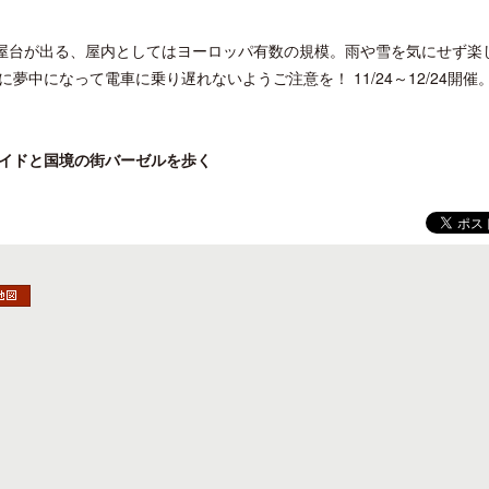
の屋台が出る、屋内としてはヨーロッパ有数の規模。雨や雪を気にせず楽
中になって電車に乗り遅れないようご注意を！ 11/24～12/24開催
クアロア・ランチ、新予約システム導
開業50周年に合わせ「ザ 
イドと国境の街バーゼルを歩く
入のお知らせ
アット ハイアット」のメ
新