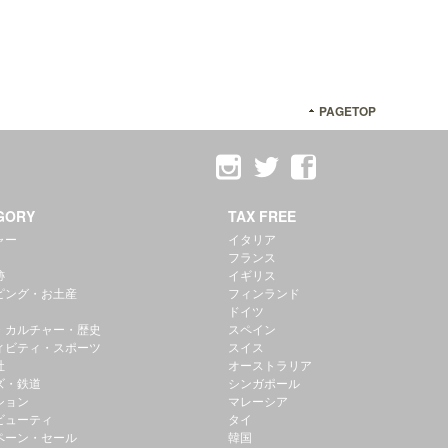
PAGETOP
GORY
TAX FREE
ャー
イタリア
フランス
跡
イギリス
ピング・お土産
フィンランド
ドイツ
・カルチャー・歴史
スペイン
ィビティ・スポーツ
スイス
社
オーストラリア
ズ・鉄道
シンガポール
ション
マレーシア
ビューティ
タイ
ペーン・セール
韓国