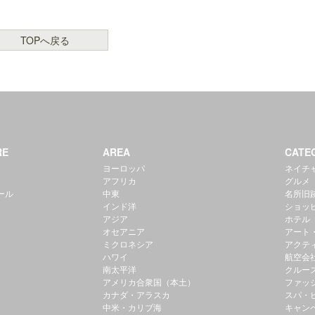
TOPへ戻る
RE
AREA
CATE
ヨーロッパ
ネイチ
アフリカ
グルメ
ール
中東
名所旧
インド洋
ショッ
アジア
ホテル
オセアニア
アート
ミクロネシア
アクテ
ハワイ
航空会
南太平洋
クルー
アメリカ合衆国（本土）
ファッ
カナダ・アラスカ
スパ・
中米・カリブ海
キャン