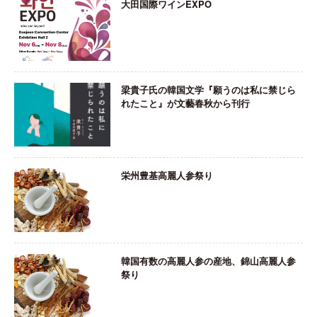
大田国際ワインEXPO
梁貴子氏の韓国文学『願うのは私に禁じら
れたこと』が文藝春秋から刊行
栄州豊基高麗人参祭り
韓国有数の高麗人参の産地、錦山高麗人参
祭り