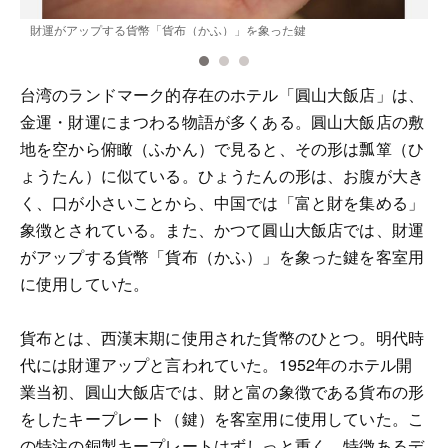
財運がアップする貨幣「貨布（かふ）」を象った鍵
台湾のランドマーク的存在のホテル「圓山大飯店」は、
金運・財運にまつわる物語が多くある。圓山大飯店の敷
地を空から俯瞰（ふかん）で見ると、その形は瓢箪（ひ
ょうたん）に似ている。ひょうたんの形は、お腹が大き
く、口が小さいことから、中国では「富と財を集める」
象徴とされている。また、かつて圓山大飯店では、財運
がアップする貨幣「貨布（かふ）」を象った鍵を客室用
に使用していた。
貨布とは、西漢末期に使用された貨幣のひとつ。明代時
代には財運アップと言われていた。1952年のホテル開
業当初、圓山大飯店では、財と富の象徴である貨布の形
をしたキープレート（鍵）を客室用に使用していた。こ
の特注の銅製キープレートはずしっと重く、特徴あるデ