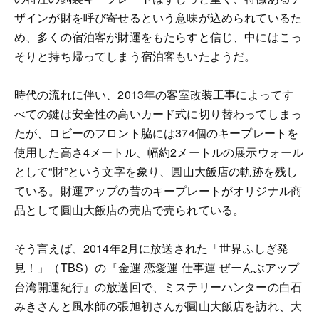
ザインが財を呼び寄せるという意味が込められているた
め、多くの宿泊客が財運をもたらすと信じ、中にはこっ
そりと持ち帰ってしまう宿泊客もいたようだ。
時代の流れに伴い、2013年の客室改装工事によってす
べての鍵は安全性の高いカード式に切り替わってしまっ
たが、ロビーのフロント脇には374個のキープレートを
使用した高さ4メートル、幅約2メートルの展示ウォール
として“財”という文字を象り、圓山大飯店の軌跡を残し
ている。財運アップの昔のキープレートがオリジナル商
品として圓山大飯店の売店で売られている。
そう言えば、2014年2月に放送された「世界ふしぎ発
見！」（TBS）の『金運 恋愛運 仕事運 ぜーんぶアップ
台湾開運紀行』の放送回で、ミステリーハンターの白石
みきさんと風水師の張旭初さんが圓山大飯店を訪れ、大