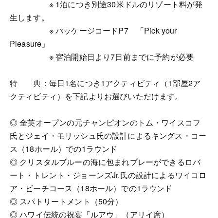
※ 1泊につき別途30米ドルのリゾート料が発
生します。
※ パッケージコードP7 「Pick your
Pleasure」
※ 宿泊開始日より7日前までに予約が必要
特 典：毎日1名につき1アクティビティ（1部屋2ア
クティビティ）を下記よりお選びいただけます。
◎ 全英オープンの元チャンピオンのトム・ワイスコフ
氏とジェイ・モリッシュ氏の設計によるキングス・コー
ス（18ホール）での1ラウンド
◎ クリスタルブルーの海に包まれプレーができるロバ
ート・トレント・ジョーンズJr.氏の設計によるワイコロ
ア・ビーチコース（18ホール）での1ラウンド
◎ スパトリートメント（50分）
◎ ハワイ伝統の祝宴「ルアウ」（アリイ席）