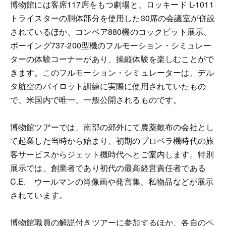
博物館には客席117席をもつ劇場と、ロッキード L-1011
トライスターの胴体部分を使用した30席の会議室が併設
されているほか、コンベア880機のコックピット展示、
ボーイング737-200型機のフルモーション・シミュレー
ターの体験コーナーがあり、操縦体験を楽しむことがで
きます。このフルモーション・シミュレーターは、デル
タ航空のパイロット訓練に実際に使用されていたもの
で、米国内で唯一、一般公開されるものです。
博物館ツアーでは、南部の郊外にて農薬散布の会社とし
て起業した当時から始まり、初期のプロペラ機時代の旅
客サービスからジェット機時代へとご案内します。特別
展示では、創業者であり初代の最高経営責任者である
C.E. ウールマンの肖像画や発言集、私物品などが展示
されています。
博物館職員の解説付きツアーに参加するほか、各自のペ