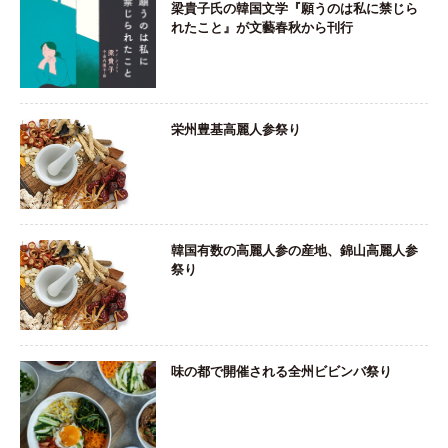
梁貴子氏の韓国文学『願うのは私に禁じら
れたこと』が文藝春秋から刊行
栄州豊基高麗人参祭り
韓国有数の高麗人参の産地、錦山高麗人参
祭り
味の都で開催される全州ビビンバ祭り