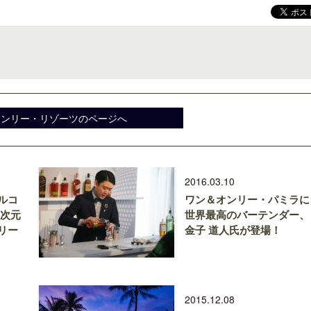
クアロア・ランチ、新予約システム導
開業50周年に合わせ「ザ 
入のお知らせ
アット ハイアット」のメ
オンリー・リゾーツのページへ
新
2016.03.10
ルコ
ワン＆オンリー・パミラに
新次元
世界最高のバーテンダー、
リー
金子 道人氏が登場！
2015.12.08