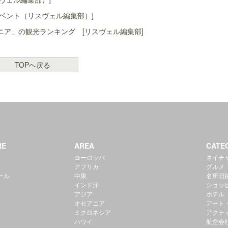
ベント（リスヴェル編集部）]
ア」の観光ランキング [リスヴェル編集部]
TOPへ戻る
RE
AREA
CATE
ヨーロッパ
ネイチ
アフリカ
グルメ
ール
中東
名所旧
インド洋
ショッ
アジア
ホテル
オセアニア
アート
ミクロネシア
アクテ
ハワイ
航空会