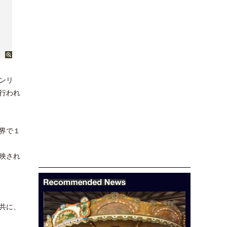
ンリ
行われ
界で１
映され
共に、