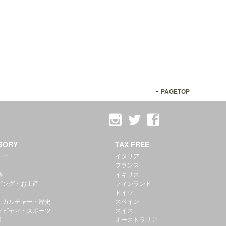
PAGETOP
GORY
TAX FREE
ャー
イタリア
フランス
跡
イギリス
ピング・お土産
フィンランド
ドイツ
・カルチャー・歴史
スペイン
ィビティ・スポーツ
スイス
社
オーストラリア