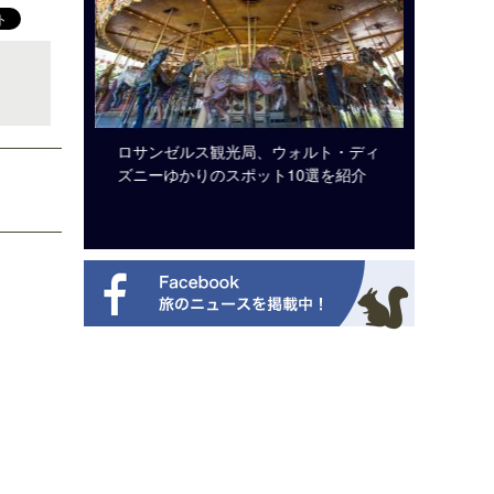
ビュッフェ
ロサンゼルス観光局、ウォルト・ディ
クアロア
ニューを刷
ズニーゆかりのスポット10選を紹介
入のお知