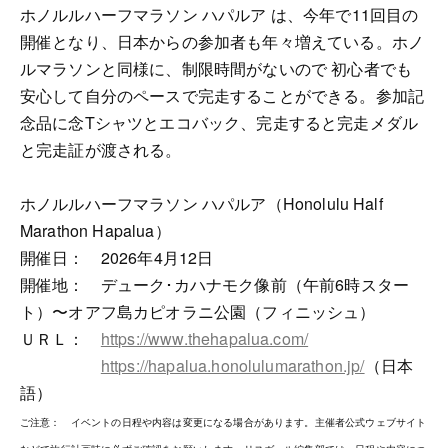
ホノルルハーフマラソン ハパルア は、今年で11回目の
開催となり、日本からの参加者も年々増えている。ホノ
ルマラソンと同様に、制限時間がないので 初心者でも
安心して自分のペースで完走することができる。参加記
念品に念Tシャツとエコバック、完走すると完走メダル
と完走証が渡される。
ホノルルハーフマラソン ハパルア（Honolulu Half
Marathon Hapalua）
開催日： 2026年4月12日
開催地： デューク･カハナモク像前（午前6時スター
ト）〜オアフ島カピオラニ公園（フィニッシュ）
ＵＲＬ：
https://www.thehapalua.com/
https://hapalua.honolulumarathon.jp/
（日本
語）
ご注意： イベントの日程や内容は変更になる場合があります。主催者公式ウェブサイト