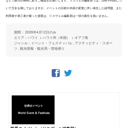
などで旅行計画時に必ずご確認をお願いします。リスヴェル編集部では、日程や内容につ
いて万全を期しておりますが、イベントの日程や内容の変更に伴い発生した諸問題、また
利用者や第三者が被った損害は、リスヴェル編集部は一切の責任を負いません。
期間： 2026年4月12日のみ
エリア：ハワイ > ハワイ州（米国） > オアフ島
ジャンル：イベント・フェスティバル , アクティビティ・スポー
ツ , 観光情報・観光局・現地便り