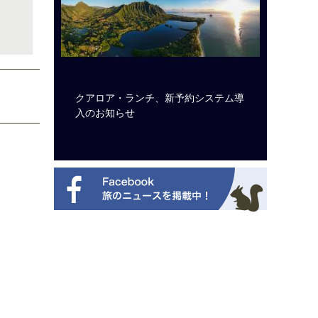
ビュッフェ
クアロア・ランチ、新予約システム導
ロサンゼ
ニューを刷
入のお知らせ
ズニーゆ