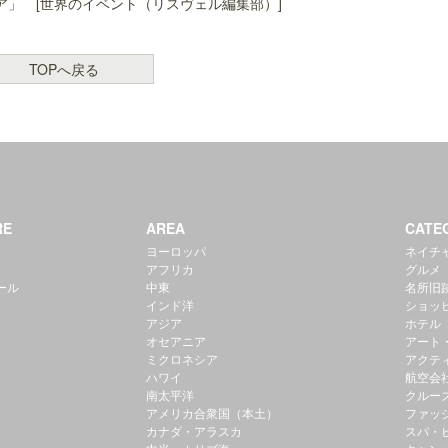
」 [世界のイベント（リスヴェル編集部）]
TOPへ戻る
RE
AREA
CATE
ヨーロッパ
ネイチ
アフリカ
グルメ
ール
中東
名所旧
インド洋
ショッ
アジア
ホテル
オセアニア
アート
ミクロネシア
アクテ
ハワイ
航空会
南太平洋
クルー
アメリカ合衆国（本土）
ファッ
カナダ・アラスカ
スパ・