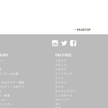
PAGETOP
GORY
TAX FREE
ャー
イタリア
フランス
跡
イギリス
ピング・お土産
フィンランド
ドイツ
・カルチャー・歴史
スペイン
ィビティ・スポーツ
スイス
社
オーストラリア
ズ・鉄道
シンガポール
ション
マレーシア
ビューティ
タイ