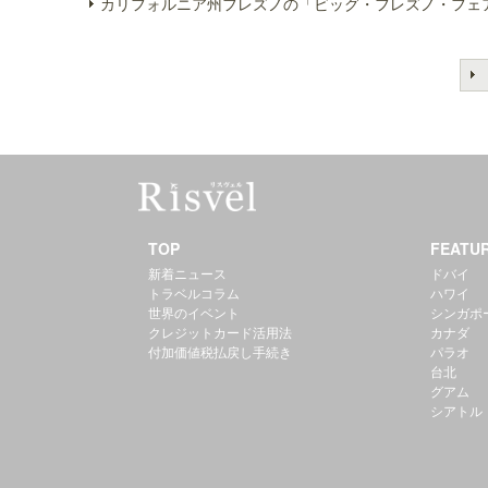
カリフォルニア州フレズノの「ビッグ・フレズノ・フェア
TOP
FEATU
新着ニュース
ドバイ
トラベルコラム
ハワイ
世界のイベント
シンガポ
クレジットカード活用法
カナダ
付加価値税払戻し手続き
パラオ
台北
グアム
シアトル