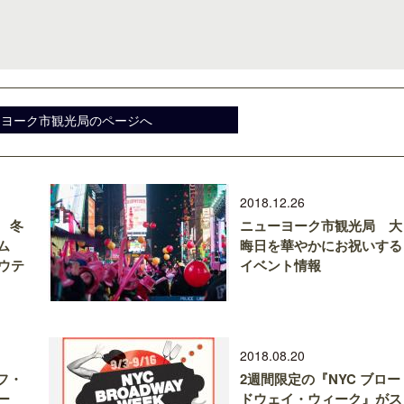
ーヨーク市観光局のページへ
ロサンゼルス観光局、ウォルト・ディ
開業50周年に合わせ「ザ 
ズニーゆかりのスポット10選を紹介
アット ハイアット」のメ
新
2018.12.26
 冬
ニューヨーク市観光局 大
ム
晦日を華やかにお祝いする
ウテ
イベント情報
2018.08.20
オフ・
2週間限定の『NYC ブロー
ー
ドウェイ・ウィーク』がス