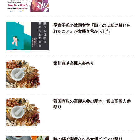
梁貴子氏の韓国文学『願うのは私に禁じら
れたこと』が文藝春秋から刊行
栄州豊基高麗人参祭り
韓国有数の高麗人参の産地、錦山高麗人参
祭り
味の都で開催される全州ビビンバ祭り