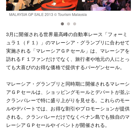
MALAYSIA GP SALE 2013 © Tourism Malaysia
G
3月に開催される世界最高峰の自動車レース「フォーミ
ュラ１（Ｆ１）」のマレーシア・グランプリに合わせて
実施される「マレーシアＧＰセール」は、マレーシアを
訪れるＦ１ファンだけでなく、旅行者や地元の人にとっ
ても大喜びのお得な価格で提供するバーゲンセール。
マレーシア・グランプリと同時期に開催されるマレーシ
アＧＰセールは、ショッピングモールとデパートが並ぶ
クランバレーで特に盛り上がりを見せる。これらのモー
ルやデパートでは、お得な割引やプロモーションが提供
される。クランバレーだけでなくペナン島でも独自のマ
レーシアＧＰセールやイベントが開催される。