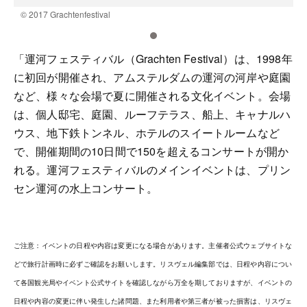
© 2017 Grachtenfestival
©
「運河フェスティバル（Grachten Festival）は、1998年
に初回が開催され、アムステルダムの運河の河岸や庭園
など、様々な会場で夏に開催される文化イベント。会場
は、個人邸宅、庭園、ルーフテラス、船上、キャナルハ
ウス、地下鉄トンネル、ホテルのスイートルームなど
で、開催期間の10日間で150を超えるコンサートが開か
れる。運河フェスティバルのメインイベントは、プリン
セン運河の水上コンサート。
ご注意：イベントの日程や内容は変更になる場合があります。主催者公式ウェブサイトな
どで旅行計画時に必ずご確認をお願いします。リスヴェル編集部では、日程や内容につい
て各国観光局やイベント公式サイトを確認しながら万全を期しておりますが、イベントの
日程や内容の変更に伴い発生した諸問題、また利用者や第三者が被った損害は、リスヴェ