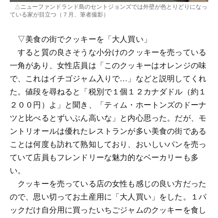
△ニューファンドランド島のセントジョンズでは外壁が色とりどりになっ
ている家が目立つ（７月、筆者撮影）
▽美食の街でクッキーを「大人買い」
すると質の良さそうな小分けのクッキーを売っている
一角があり、女性店員は「このクッキーはオレンジの味
で、これはイチゴジャム入りで…」などと説明してくれ
た。値段を尋ねると「税別で１個１２カナダドル（約１
２００円）よ」と聞き、「ティム・ホートンズのドーナ
ツと比べるとずいぶん高いな」と内心思った。だが、モ
ントリオールは優れたレストランが多い美食の街である
ことは何度も訪れて熟知しており、おいしいパンを売っ
ていて店員もフレンドリーな魅力的なベーカリーも多
い。
クッキーを売っている店の女性も感じの良い方だった
ので、思い切ってお土産用に「大人買い」をした。１パ
ックだけ自分用に買ったいちごジャムのクッキーを食し