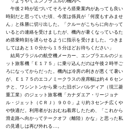
▽ようやくエンブラエルの機内へ
午後２時が近づいてそろそろ搭乗案内があっても良い
時刻だと思っていた頃、今度は係員が「何度もすみませ
ん」と殊勝に切り出した。「クルーがこちらに向かって
いるとの連絡を受けましたが、機内が暑くなっているた
め搭乗時刻を遅らせるように指示を受けました。つきま
してはあと１０分から１５分ほどお待ちください」
結局ブラジルの航空機メーカー、エンブラエルのジェ
ット旅客機「Ｅ１７５」に乗り込んだのは午後２時半ご
ろになってからだった。機内は冷房の利きが悪くて暑い
が、Ｅ１７５のエコノミークラスの座席幅は約４６セン
チと、ワシントンから乗った旧ボンバルディア（現三菱
重工業）のジェット旅客機「カナダエア・リージョナ
ル・ジェット（ＣＲＪ）９００」より約３センチ広くや
や快適だ。利用者がおおむね着席したため、「これから
滑走路へ向かってテークオフ（離陸）かな」と思った私
の見通しは再び外れる…。