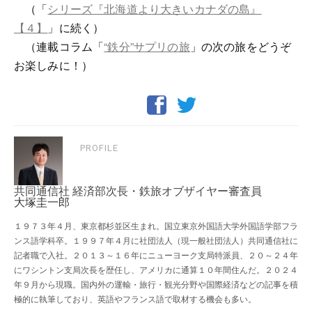
（「
シリーズ『北海道より大きいカナダの島』
【４】
」に続く）
（連載コラム「
“鉄分”サプリの旅
」の次の旅をどうぞ
お楽しみに！）
PROFILE
共同通信社 経済部次長・鉄旅オブザイヤー審査員
大塚圭一郎
１９７３年４月、東京都杉並区生まれ。国立東京外国語大学外国語学部フラ
ンス語学科卒。１９９７年４月に社団法人（現一般社団法人）共同通信社に
記者職で入社。２０１３～１６年にニューヨーク支局特派員、２０～２４年
にワシントン支局次長を歴任し、アメリカに通算１０年間住んだ。２０２４
年９月から現職。国内外の運輸・旅行・観光分野や国際経済などの記事を積
極的に執筆しており、英語やフランス語で取材する機会も多い。