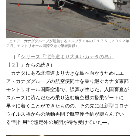
△エア・カナダグループが運航するエンブラエルのＥ１７５（２０２２年
７月、モントリオール国際空港で筆者撮影）
（「
シリーズ『北海道より大きいカナダの島』
【２】
」からの続き）
カナダにある北海道より大きな島へ向かうためにエ
ア・カナダグループの航空便同士を乗り継ぐカナダ東部
モントリオール国際空港で、誤算が生じた。入国審査が
スムーズに済んだため乗り込む航空機の搭乗ゲートに
早々に着くことができたものの、その先には新型コロナ
ウイルス禍からの活動再開で航空便予約が膨らんでい
る“副作用”で想定外の展開が待ち受けていた―。