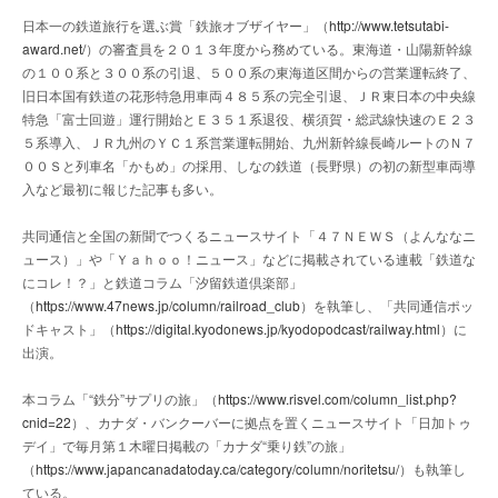
日本一の鉄道旅行を選ぶ賞「鉄旅オブザイヤー」（
http://www.tetsutabi-
award.net/
）の審査員を２０１３年度から務めている。東海道・山陽新幹線
の１００系と３００系の引退、５００系の東海道区間からの営業運転終了、
旧日本国有鉄道の花形特急用車両４８５系の完全引退、ＪＲ東日本の中央線
特急「富士回遊」運行開始とＥ３５１系退役、横須賀・総武線快速のＥ２３
５系導入、ＪＲ九州のＹＣ１系営業運転開始、九州新幹線長崎ルートのＮ７
００Ｓと列車名「かもめ」の採用、しなの鉄道（長野県）の初の新型車両導
入など最初に報じた記事も多い。
共同通信と全国の新聞でつくるニュースサイト「４７ＮＥＷＳ（よんななニ
ュース）」や「Ｙａｈｏｏ！ニュース」などに掲載されている連載「鉄道な
にコレ！？」と鉄道コラム「汐留鉄道倶楽部」
（
https://www.47news.jp/column/railroad_club
）を執筆し、「共同通信ポッ
ドキャスト」（
https://digital.kyodonews.jp/kyodopodcast/railway.html
）に
出演。
本コラム「“鉄分”サプリの旅」（
https://www.risvel.com/column_list.php?
cnid=22
）、カナダ・バンクーバーに拠点を置くニュースサイト「日加トゥ
デイ」で毎月第１木曜日掲載の「カナダ“乗り鉄”の旅」
（
https://www.japancanadatoday.ca/category/column/noritetsu/
）も執筆し
ている。