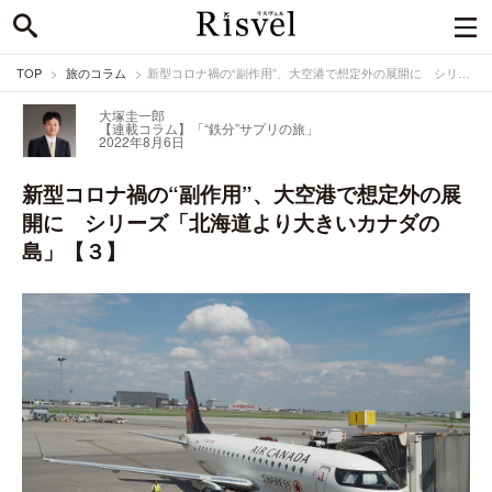
TOP
旅のコラム
新型コロナ禍の“副作用”、大空港で想定外の展開に シリーズ「北海道より大きいカナダの島」【３】
大塚圭一郎
【連載コラム】「“鉄分”サプリの旅」
2022年8月6日
新型コロナ禍の“副作用”、大空港で想定外の展
開に シリーズ「北海道より大きいカナダの
島」【３】