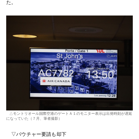
た。
△モントリオール国際空港のゲートＡ１のモニター表示は出発時刻が遅延
になっていた（７月、筆者撮影）
▽バウチャー要請も却下