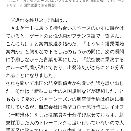
△エア・カナダグループのエンブラエルＥ１７５の旧塗装機（７月、モン
トリオール国際空港で筆者撮影）
▽遅れを繰り返す理由は…
Ａ１ゲートに戻って待ち合いスペースのいすに腰かけ
ていると、ゲートの女性係員がフランス語で「皆さん、
こんにちは」と案内放送を始めた。「ようやく搭乗開始
案内か」と胸をなで下ろしたのもつかの間に、次の瞬間
に予期しなかった言葉を耳にした。「航空便に乗務する
クルーの到着が遅れており、出発時刻がさらに２０分遅
れることになりました」
それを聞いて米国の航空関係者から聞いた話を思い出し
た。それは「新型コロナの入国規制などが緩和したこと
もあって夏のレジャーシーズンの航空便予約は好調に推
移しているが、航空会社は新型コロナ流行時にレイオフ
（一時帰休）をした従業員を十分呼び戻せておらず、新
規採用した人のトレーニングも追い付いていないので人
手不足に陥っている」という内容だ。おそらくエア・カ