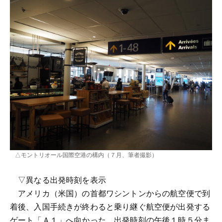
△モントリオール国際空港の構内（７月、筆者撮影）
▽異なる出発時刻を表示
アメリカ（米国）の首都ワシントンからの航空便で到
着後、入国手続きが終わると乗り継ぐ航空便が出発する
ゲート「Ａ１」へ向かった。出発時刻の午後１時５分ま