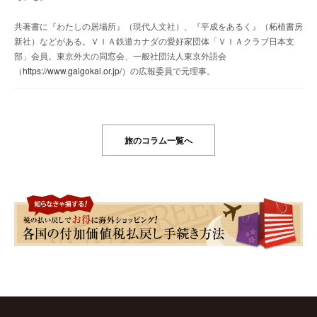
共著書に『わたしの居場所』（現代人文社）、『平成をあるく』（柘植書房
新社）などがある。ＶＩＡ鉄道カナダの愛好家団体「ＶＩＡクラブ日本支
部」会員。東京外大の同窓会、一般社団法人東京外語会
（
https://www.gaigokai.or.jp/
）の広報委員で元理事。
旅のコラム一覧へ