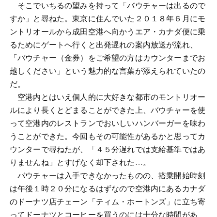
そこでいちるの望みを持って「バウチャーは出るので
すか」と尋ねた。東京に住んでいた２０１８年６月にモ
ントリオールから成田空港へ向かうエア・カナダ便に乗
るためにゲートへ行くと出発遅れの案内放送が流れ、
「バウチャー（金券）をご希望の方はカウンターまでお
越しください」という魅力的な言葉が添えられていたの
だ。
空港内とはいえ個人的に大好きな都市のモントリオー
ルにより長くとどまることができた上、バウチャーを使
って空港内のレストランでおいしいハンバーガーを味わ
うことができた。今回もその可能性があるかと思ってカ
ウンターで尋ねたが、「４５分遅れでは支給基準ではあ
りませんね」とすげなく却下された…。
バウチャーは入手できなかったものの、搭乗開始時刻
は午後１時２０分になるはずなので空港内にあるカナダ
のドーナツ店チェーン「ティム・ホートンズ」に立ち寄
ってドーナツとコーヒーを買うのには十分な時間があ