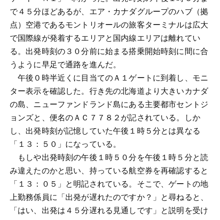
で４５分ほどあるが、エア・カナダグループのハブ（拠
点）空港であるモントリオールの旅客ターミナルは広大
で国際線が発着するエリアと国内線エリアは離れてい
る。出発時刻の３０分前に始まる搭乗開始時刻に間に合
うように早足で通路を進んだ。
午後０時半近くに目当てのＡ１ゲートに到着し、モニ
ター表示を確認した。行き先の北海道より大きいカナダ
の島、ニューファンドランド島にある主要都市セントジ
ョンズと、便名のＡＣ７７８２が記されている。しか
し、出発時刻が記憶していた午後１時５分とは異なる
「１３：５０」になっている。
もしや出発時刻の午後１時５０分を午後１時５分と読
み違えたのかと思い、持っている航空券を再確認すると
「１３：０５」と明記されている。そこで、ゲートの地
上勤務係員に「出発が遅れたのですか？」と尋ねると、
「はい、出発は４５分遅れる見通しです」と説明を受け