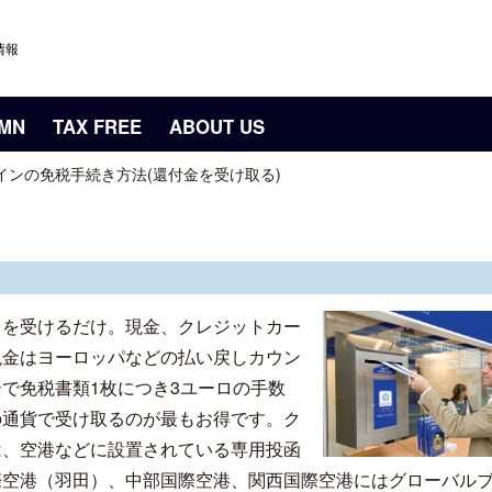
情報
UMN
TAX FREE
ABOUT US
インの免税手続き方法(還付金を受け取る)
しを受けるだけ。現金、クレジットカー
現金はヨーロッパなどの払い戻しカウン
で免税書類1枚につき3ユーロの手数
の通貨で受け取るのが最もお得です。ク
は、空港などに設置されている専用投函
際空港（羽田）、中部国際空港、関西国際空港にはグローバル