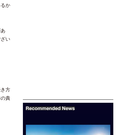
いるか
があ
ござい
続き方
切の責