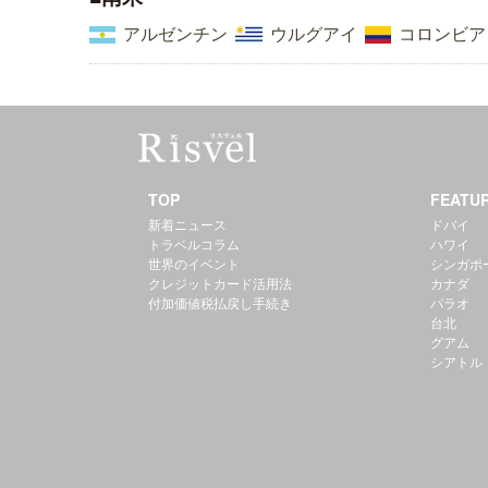
アルゼンチン
ウルグアイ
コロンビア
TOP
FEATU
新着ニュース
ドバイ
トラベルコラム
ハワイ
世界のイベント
シンガポ
クレジットカード活用法
カナダ
付加価値税払戻し手続き
パラオ
台北
グアム
シアトル