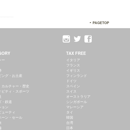
PAGETOP
GORY
TAX FREE
ャー
イタリア
フランス
跡
イギリス
ピング・お土産
フィンランド
ドイツ
・カルチャー・歴史
スペイン
ィビティ・スポーツ
スイス
社
オーストラリア
ズ・鉄道
シンガポール
ション
マレーシア
ビューティ
タイ
ペーン・セール
韓国
旅
台湾
備
日本