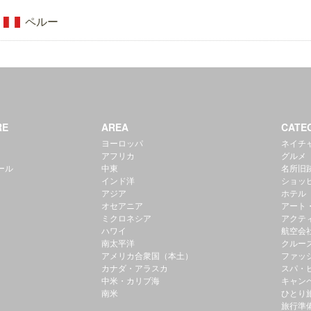
ペルー
RE
AREA
CATE
ヨーロッパ
ネイチ
アフリカ
グルメ
ール
中東
名所旧
インド洋
ショッ
アジア
ホテル
オセアニア
アート
ミクロネシア
アクテ
ハワイ
航空会
南太平洋
クルー
アメリカ合衆国（本土）
ファッ
カナダ・アラスカ
スパ・
中米・カリブ海
キャン
南米
ひとり
旅行準