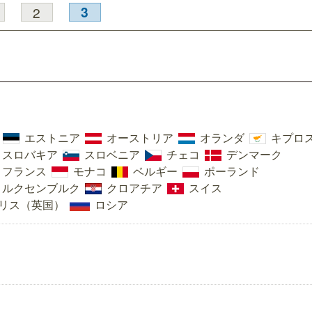
3
2
開業50周年に合わせ「ザ ビュッフェ
梁貴子氏の韓国文学『願う
アット ハイアット」のメニューを刷
じられたこと』が文藝春秋
新
エストニア
オーストリア
オランダ
キプロ
スロバキア
スロベニア
チェコ
デンマーク
フランス
モナコ
ベルギー
ポーランド
ルクセンブルク
クロアチア
スイス
リス（英国）
ロシア