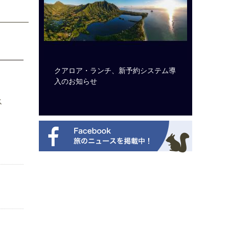
のは私に禁
クアロア・ランチ、新予約システム導
開業50
から刊行
入のお知らせ
アット 
新
ス