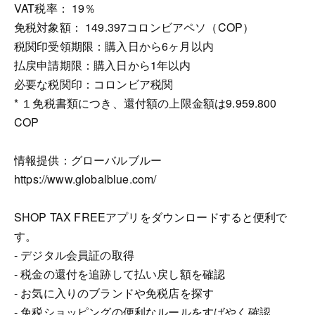
VAT税率： 19％
免税対象額： 149.397コロンビアペソ（COP）
税関印受領期限：購入日から6ヶ月以内
払戻申請期限：購入日から1年以内
必要な税関印：コロンビア税関
* １免税書類につき、還付額の上限金額は9.959.800
COP
情報提供：グローバルブルー
https://www.globalblue.com/
SHOP TAX FREEアプリをダウンロードすると便利で
す。
- デジタル会員証の取得
- 税金の還付を追跡して払い戻し額を確認
- お気に入りのブランドや免税店を探す
- 免税ショッピングの便利なルールをすばやく確認