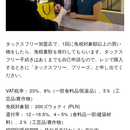
タックスフリー加盟店で、1回に免税対象額以上の買い
物をしたら、免税書類を発行してもらいます。タックス
フリー手続きはあくまでも自己申請なので、レジで購入
するときに「タックスフリー、プリーズ」と申し出てく
ださい。
VAT税率： 23%、8%（一部食料品/医薬品）、5％（工
芸品/農作物）
免税対象額： 200ズウォティ (PLN)
還付率： 12～16.5%、4～5%（食料品一部/建築材
料）、2％（工芸品/農作物）
税関印受領期限： 発行月末日から3ヶ月以内