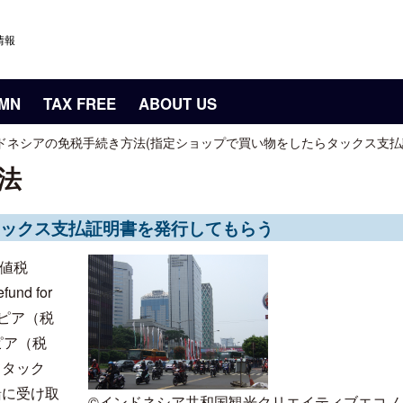
情報
UMN
TAX FREE
ABOUT US
ドネシアの免税手続き方法(指定ショップで買い物をしたらタックス支払
法
ックス支払証明書を発行してもらう
価値税
d for
ルピア（税
ピア（税
てタック
緒に受け取
©インドネシア共和国観光クリエイティブエコノ