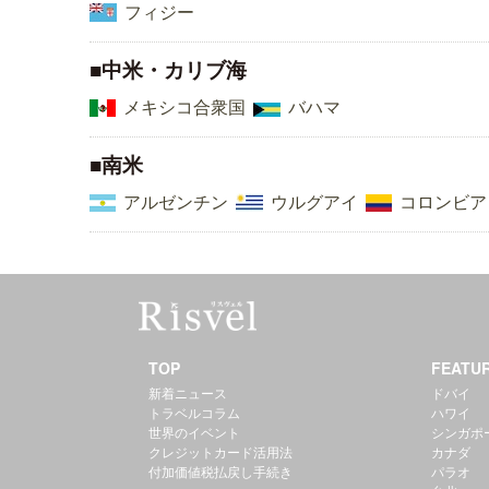
フィジー
■中米・カリブ海
メキシコ合衆国
バハマ
■南米
アルゼンチン
ウルグアイ
コロンビア
TOP
FEATU
新着ニュース
ドバイ
トラベルコラム
ハワイ
世界のイベント
シンガポ
クレジットカード活用法
カナダ
付加価値税払戻し手続き
パラオ