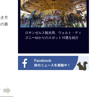
続き方
切の責
システム導
ロサンゼルス観光局、ウォルト・ディ
開業50
ズニーゆかりのスポット10選を紹介
アット 
新
プ