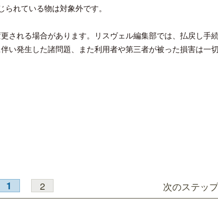
じられている物は対象外です。
変更される場合があります。リスヴェル編集部では、払戻し手
に伴い発生した諸問題、また利用者や第三者が被った損害は一
開業50周年に合わせ「ザ ビュッフェ
クアロア・ランチ、新予約
アット ハイアット」のメニューを刷
入のお知らせ
新
1
2
次のステッ