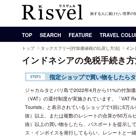
旅する人に届けたい世界の
TOP
SEARCH
FEATURE
TRAVEL COL
トップ
タックスフリー[付加価値税の払戻し方法]
イン
インドネシアの免税手続き方
指定ショップで買い物をしたらタ
ジャカルタとバリ島で2022年4月から11%の付加
（VAT）の還付制度が実施されています。「VAT Refun
Tourists」と表示されているショップで1回に5万
抜）以上、または複数のレシートの合算が50万ル
抜）以上の買い物をしたら、パスポートを提示し
ス・インボイスを発行してもらい、レシートと一