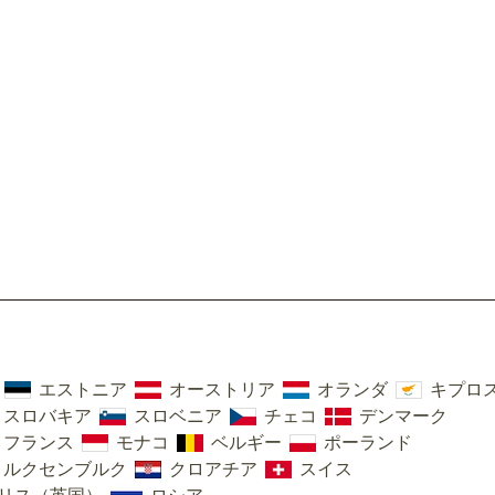
エストニア
オーストリア
オランダ
キプロ
スロバキア
スロベニア
チェコ
デンマーク
フランス
モナコ
ベルギー
ポーランド
ルクセンブルク
クロアチア
スイス
リス（英国）
ロシア