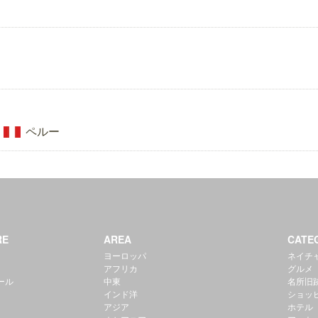
ペルー
RE
AREA
CATE
ヨーロッパ
ネイチ
アフリカ
グルメ
ール
中東
名所旧
インド洋
ショッ
アジア
ホテル