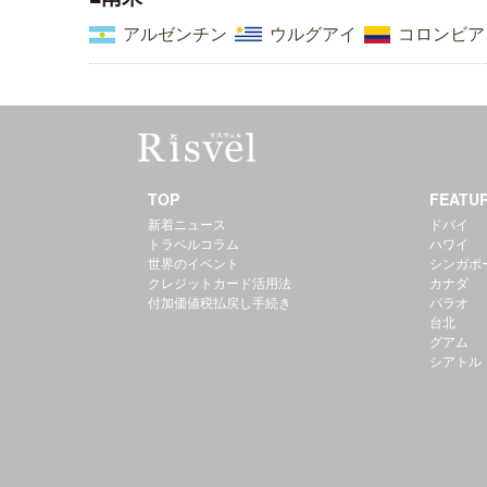
アルゼンチン
ウルグアイ
コロンビア
TOP
FEATU
新着ニュース
ドバイ
トラベルコラム
ハワイ
世界のイベント
シンガポ
クレジットカード活用法
カナダ
付加価値税払戻し手続き
パラオ
台北
グアム
シアトル