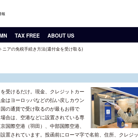
情報
UMN
TAX FREE
ABOUT US
トニアの免税手続き方法(還付金を受け取る)
しを受けるだけ。現金、クレジットカー
現金はヨーロッパなどの払い戻しカウン
る国の通貨で受け取るのが最もお得で
る場合は、空港などに設置されている専
東京国際空港（羽田）、中部国際空港、
が設置されています。投函前にローマ字で名前、住所、クレジ