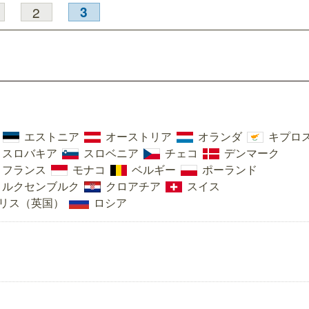
3
2
ロサンゼルス観光局、ウォルト・ディ
開業50周年に合わせ「ザ 
ズニーゆかりのスポット10選を紹介
アット ハイアット」のメ
新
エストニア
オーストリア
オランダ
キプロ
スロバキア
スロベニア
チェコ
デンマーク
フランス
モナコ
ベルギー
ポーランド
ルクセンブルク
クロアチア
スイス
リス（英国）
ロシア