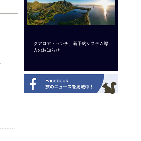
ビュッフェ
クアロア・ランチ、新予約システム導
ロサンゼ
ニューを刷
入のお知らせ
ズニーゆ
ス