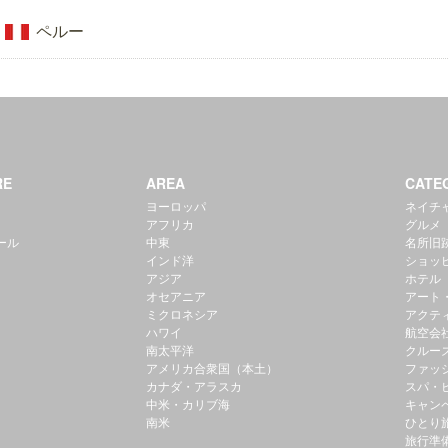
ペルー
RE
AREA
CATE
ヨーロッパ
ネイチ
アフリカ
グルメ
ール
中東
名所旧
インド洋
ショッ
アジア
ホテル
オセアニア
アート
ミクロネシア
アクテ
ハワイ
航空会
南太平洋
クルー
アメリカ合衆国（本土）
ファッ
カナダ・アラスカ
スパ・
中米・カリブ海
キャン
南米
ひとり
旅行準