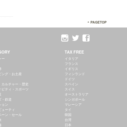
PAGETOP
GORY
TAX FREE
ャー
イタリア
フランス
跡
イギリス
ピング・お土産
フィンランド
ドイツ
・カルチャー・歴史
スペイン
ィビティ・スポーツ
スイス
社
オーストラリア
ズ・鉄道
シンガポール
ション
マレーシア
ビューティ
タイ
ペーン・セール
韓国
旅
台湾
備
日本