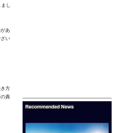
しまし
備があ
ござい
続き方
切の責