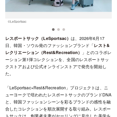
©️LeSportsac
©
レスポートサック（LeSportsac）
は、2026年6月17
日、韓国・ソウル発のファッションブランド「
レスト&
レクリエーション（Rest&Recreation）
」とのコラボレ
ーション第1弾コレクションを、全国のレスポートサッ
クストアおよび公式オンラインストアで発売を開始し
た。
「LeSportsac×Rest&Recreation」プロジェクトは、ニ
ューヨークで培われたレスポートサックのブランドDNA
と、韓国ファッションシーンを彩るブランドの感性を融
合したコレクションを順次展開する取り組み。レスポー
トサックは、創業者夫妻がセーリングに見出した美学を