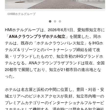
©️HMIホテルグループ
©
HMIホテルグループは、2026年6月1日、愛知県知立市に
「
ANAクラウンプラザホテル知立
」を開業した。同ホ
テルは、既存の「ホテルクラウンパレス知立」をIHGホ
テルズ＆リゾーツとのパートナーシップ締結を経て改
装・リブランドしたもので、知立市初のIHGブランドホ
テルとなる。ANAクラウンプラザブランドは現在、全国
20都市で展開しており、知立が21都市目の進出地とな
った。
ホテルは名古屋と浜松の中間に位置し、豊田・刈谷・安
城エリアへのビジネスアクセスが良好。知立市内唯一の
プレミアムカテゴリーのインターナショナルフルサービ
スホテルとして機能する。滞在時には歴史ある知立神社