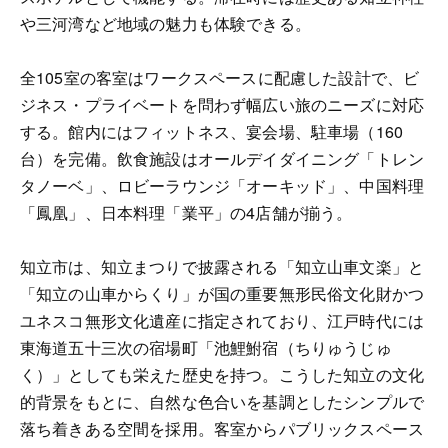
や三河湾など地域の魅力も体験できる。
全105室の客室はワークスペースに配慮した設計で、ビ
ジネス・プライベートを問わず幅広い旅のニーズに対応
する。館内にはフィットネス、宴会場、駐車場（160
台）を完備。飲食施設はオールデイダイニング「トレン
タノーベ」、ロビーラウンジ「オーキッド」、中国料理
「鳳凰」、日本料理「業平」の4店舗が揃う。
知立市は、知立まつりで披露される「知立山車文楽」と
「知立の山車からくり」が国の重要無形民俗文化財かつ
ユネスコ無形文化遺産に指定されており、江戸時代には
東海道五十三次の宿場町「池鯉鮒宿（ちりゅうじゅ
く）」としても栄えた歴史を持つ。こうした知立の文化
的背景をもとに、自然な色合いを基調としたシンプルで
落ち着きある空間を採用。客室からパブリックスペース