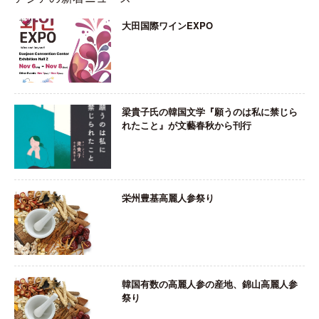
大田国際ワインEXPO
梁貴子氏の韓国文学『願うのは私に禁じら
れたこと』が文藝春秋から刊行
栄州豊基高麗人参祭り
韓国有数の高麗人参の産地、錦山高麗人参
祭り