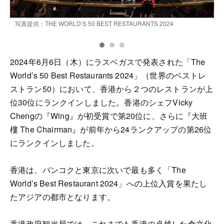
写真提供：THE WORLD’S 50 BEST RESTAURANTS 2024
２
T
2024年6月6日（木）にラスベガスで発表された「The
World’s 50 Best Restaurants 2024」（世界のベストレ
ストラン50）において、香港から２つのレストランが上
位30位にランクインしました。香港のシェフVicky
Chengの『Wing』が初受賞で第20位に、さらに『大班
樓 The Chairman』が前年から24ランクアップの第26位
にランクインしました。
香港は、バンコクと東京に次いで最も多く「The
World’s Best Restaurant 2024」への上位入賞を果たし
たアジアの都市となります。
香港政府観光局では、これまでも香港の卓越した食文化