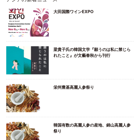
大田国際ワインEXPO
梁貴子氏の韓国文学『願うのは私に禁じら
れたこと』が文藝春秋から刊行
栄州豊基高麗人参祭り
韓国有数の高麗人参の産地、錦山高麗人参
祭り