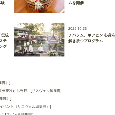
体験
ムを開催
2025.10.23
イ伝統
チバソム、ホアヒン 心身
ステ
解き放つプログラム
ング
集部）]
藝春秋から刊行 [リスヴェル編集部]
集部）]
イベント（リスヴェル編集部）]
（リスヴェル編集部）]