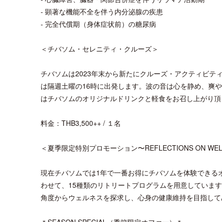
- 顕著な機能不全を伴う内分泌腺の疾患
- 完全代償期（身体症状前）の糖尿病
＜チバソム・セレニティ・クルーズ＞
チバソムは2023年末から新たにクルーズ・アクティビ
は隔週土曜の16時に出発します。波の音は心を静め、爽
はチバソムのオリジナルドリンクと軽食をお召し上がり頂
料金：THB3,500++ / １名
＜夏季限定特別プロモーション〜REFLECTIONS ON WEL
現在チバソムでは1年で一番お得にチバソムを体験できる
わせて、15種類のリトリートプログラムを用意していま
角度からウェルネスを探求し、心身の健康維持を目指して