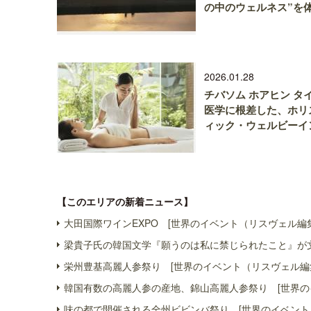
の中のウェルネス”を
2026.01.28
チバソム ホアヒン タ
医学に根差した、ホリ
ィック・ウェルビーイ
【このエリアの新着ニュース】
大田国際ワインEXPO [世界のイベント（リスヴェル編
梁貴子氏の韓国文学『願うのは私に禁じられたこと』が文
栄州豊基高麗人参祭り [世界のイベント（リスヴェル編
韓国有数の高麗人参の産地、錦山高麗人参祭り [世界の
味の都で開催される全州ビビンバ祭り [世界のイベント