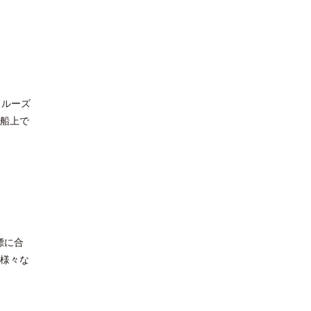
クルーズ
て船上で
標に合
、様々な