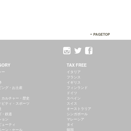
PAGETOP
GORY
TAX FREE
ャー
イタリア
フランス
跡
イギリス
ピング・お土産
フィンランド
ドイツ
・カルチャー・歴史
スペイン
ィビティ・スポーツ
スイス
社
オーストラリア
ズ・鉄道
シンガポール
ション
マレーシア
ビューティ
タイ
ペーン・セール
韓国