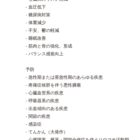
- 血圧低下
- 糖尿病対策
- 体重減少
- 不安、鬱の軽減
- 睡眠改善
- 筋肉と骨の強化、形成
- バランス感覚向上
予防
- 急性期または亜急性期のあらゆる疾患
- 疼痛症候群を伴う悪性腫瘍
- 心臓血管系の疾患
- 呼吸器系の疾患
- 出血傾向のある疾患
- 関節の疾患
- 感染症
- てんかん（大発作）
- 心臓障害、臓器・関節合併症を伴うリウマチ活動期