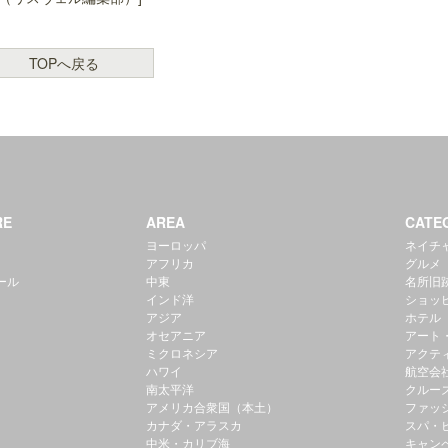
TOPへ戻る
RE
AREA
CATE
ヨーロッパ
ネイチ
アフリカ
グルメ
ール
中東
名所旧
インド洋
ショッ
アジア
ホテル
オセアニア
アート
ミクロネシア
アクテ
ハワイ
航空会
南太平洋
クルー
アメリカ合衆国（本土）
ファッ
カナダ・アラスカ
スパ・
中米・カリブ海
キャン