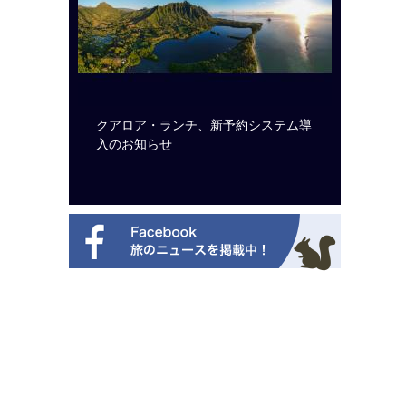
ルト・ディ
クアロア・ランチ、新予約システム導
開業50
選を紹介
入のお知らせ
アット 
新