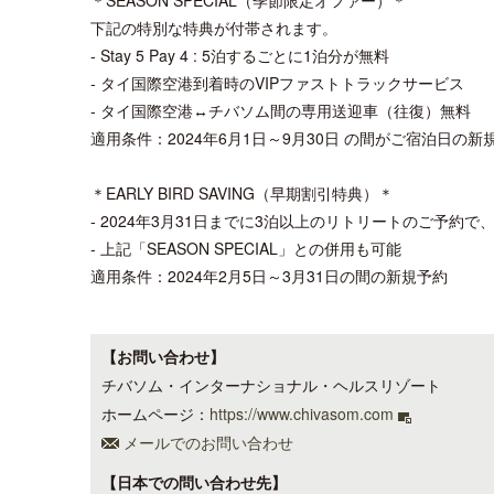
＊SEASON SPECIAL（季節限定オファー）＊
下記の特別な特典が付帯されます。
- Stay 5 Pay 4 : 5泊するごとに1泊分が無料
- タイ国際空港到着時のVIPファストトラックサービス
- タイ国際空港↔︎チバソム間の専用送迎車（往復）無料
適用条件：2024年6月1日～9月30日 の間がご宿泊日の新
＊EARLY BIRD SAVING（早期割引特典）＊
- 2024年3月31日までに3泊以上のリトリートのご予約で
- 上記「SEASON SPECIAL」との併用も可能
適用条件：2024年2月5日～3月31日の間の新規予約
【お問い合わせ】
チバソム・インターナショナル・ヘルスリゾート
ホームページ：
https://www.chivasom.com
メールでのお問い合わせ
【日本での問い合わせ先】