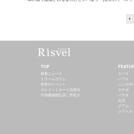
TOP
FEATU
新着ニュース
ドバイ
トラベルコラム
ハワイ
世界のイベント
シンガポ
クレジットカード活用法
カナダ
付加価値税払戻し手続き
パラオ
台北
グアム
シアトル