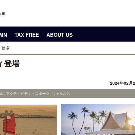
情報
UMN
TAX FREE
ABOUT US
ィ登場
ィ登場
2024年02月
ル , アクティビティ・スポーツ , ウェルネス