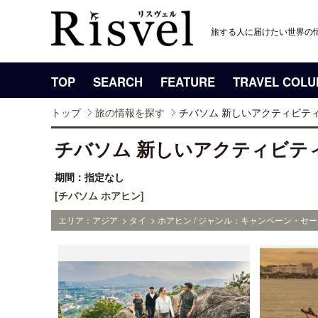
旅する人に届けたい世界の
TOP
SEARCH
FEATURE
TRAVEL COL
トップ
旅の情報を探す
チバソム 新しいアクティビテ
チバソム 新しいアクティビテ
期間：指定なし
[チバソム ホアヒン]
エリア：アジア > タイ > ホアヒン / ジャンル：キャンペーン・セー