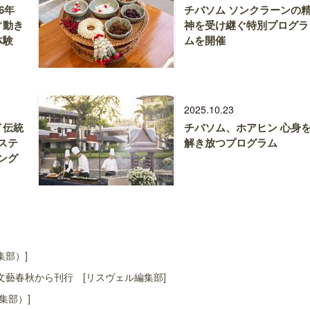
6年
チバソム ソンクラーンの
“動き
神を受け継ぐ特別プログラ
体験
ムを開催
2025.10.23
イ伝統
チバソム、ホアヒン 心身
ステ
解き放つプログラム
ング
集部）]
藝春秋から刊行 [リスヴェル編集部]
集部）]