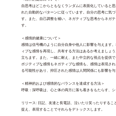
自思考はどこからともなくランダムに表面化していると思
れた自動的なパターンに従っています。自分の思考に気づ
す。また、自己調整を補い、ネガティブな思考からネガテ
す。
＜感情的健康について＞
感情は信号機のように自分自身や他人に影響を与えます。
ィブな感情を再現し、共有する方法はあるか考えましょう
立ちます。また、一緒に耐え、また中立的な視点を提供で
ポジティブな感情もネガティブな感情も、感情は表現され
る可能性があり、抑圧された感情は人間関係にも影響を与
＜精神的および感情的なバランスを達成する方法＞
呼吸：深呼吸は、心と体の両方に落ち着きをもたらす、シ
リリース: 日記、友達と長電話、泣いたり笑ったりする
捉え、表現することでそれらをデトックスします。