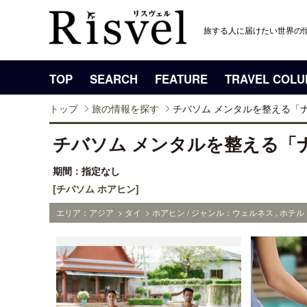
旅する人に届けたい世界の
TOP
SEARCH
FEATURE
TRAVEL COL
トップ
旅の情報を探す
チバソム メンタルを整える「
チバソム メンタルを整える「
期間：指定なし
[チバソム ホアヒン]
エリア：アジア > タイ > ホアヒン / ジャンル：ウェルネス , ホテル