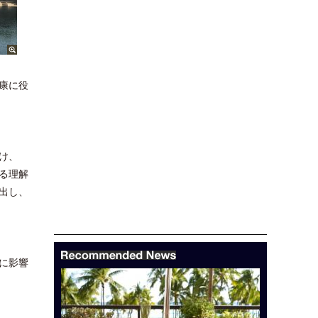
康に役
け、
る理解
出し、
に影響