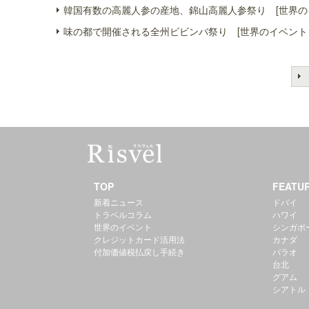
韓国有数の高麗人参の産地、錦山高麗人参祭り [世界の
味の都で開催される全州ビビンバ祭り [世界のイベント
TOP
FEATU
新着ニュース
ドバイ
トラベルコラム
ハワイ
世界のイベント
シンガポ
クレジットカード活用法
カナダ
付加価値税払戻し手続き
パラオ
台北
グアム
シアトル