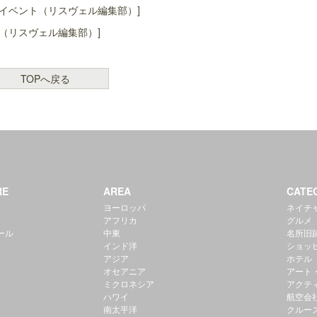
イベント（リスヴェル編集部）]
（リスヴェル編集部）]
TOPへ戻る
RE
AREA
CATE
ヨーロッパ
ネイチ
アフリカ
グルメ
ール
中東
名所旧
インド洋
ショッ
アジア
ホテル
オセアニア
アート
ミクロネシア
アクテ
ハワイ
航空会
南太平洋
クルー