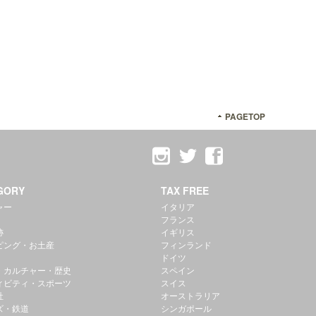
PAGETOP
GORY
TAX FREE
ャー
イタリア
フランス
跡
イギリス
ピング・お土産
フィンランド
ドイツ
・カルチャー・歴史
スペイン
ィビティ・スポーツ
スイス
社
オーストラリア
ズ・鉄道
シンガポール