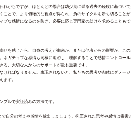
われがちですが、ほとんどの場合は幼少期に遡る過去の経験に基づいて
くことで、より俯瞰的な視点が得られ、負のサイクルを断ち切ることが
ィブな感情になるのを防ぎ、必要に応じ専門家の助けを求めることもで
梁貴子氏の韓国文学『願うのは私に禁
クアロア・ランチ、新予約
じられたこと』が文藝春秋から刊行
入のお知らせ
幸せを感じたら、自身の考えが由来か、または他者からの影響か、この
。ネガティブな感情も同様に追跡し、理解することで感情コントロール
きる、大切な人からのサポートが最も重要です。
なければなりません。表現されないと、私たちの思考や肉体にダメージ
えます。
ンプルで実証済みの方法です。
ことで自分の考えや感情を放出しましょう。抑圧された思考や感情は毒素