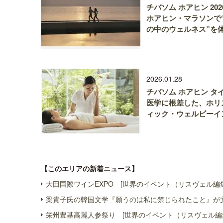
チバソム ホアヒン 202
ホアヒン・マラソンで
の中のウェルネス”を
2026.01.28
チバソム ホアヒン タ
医学に根差した、ホリ
ィック・ウェルビーイ
【このエリアの新着ニュース】
大田国際ワインEXPO [世界のイベント（リスヴェル編
梁貴子氏の韓国文学『願うのは私に禁じられたこと』が文
栄州豊基高麗人参祭り [世界のイベント（リスヴェル編