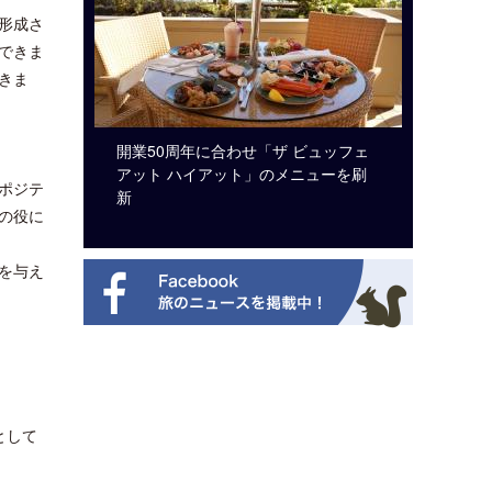
形成さ
できま
きま
システム導
開業50周年に合わせ「ザ ビュッフェ
梁貴子氏
アット ハイアット」のメニューを刷
じられた
ポジテ
新
の役に
を与え
として