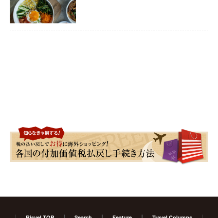
Risvel TOP
Search
Feature
Travel Columns