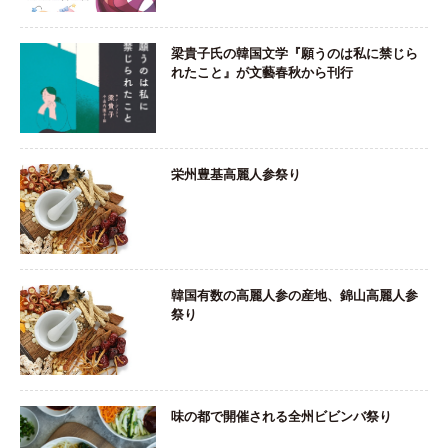
梁貴子氏の韓国文学『願うのは私に禁じら
れたこと』が文藝春秋から刊行
栄州豊基高麗人参祭り
韓国有数の高麗人参の産地、錦山高麗人参
祭り
味の都で開催される全州ビビンバ祭り