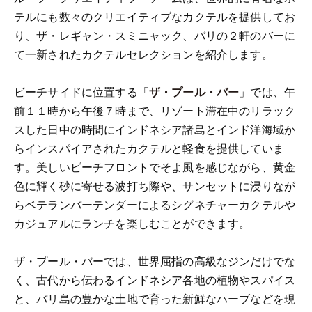
テルにも数々のクリエイティブなカクテルを提供してお
り、ザ・レギャン・スミニャック、バリの２軒のバーに
て一新されたカクテルセレクションを紹介します。
ビーチサイドに位置する「
ザ・プール・バー
」では、午
前１１時から午後７時まで、リゾート滞在中のリラック
スした日中の時間にインドネシア諸島とインド洋海域か
らインスパイアされたカクテルと軽食を提供していま
す。美しいビーチフロントでそよ風を感じながら、黄金
色に輝く砂に寄せる波打ち際や、サンセットに浸りなが
らベテランバーテンダーによるシグネチャーカクテルや
カジュアルにランチを楽しむことができます。
ザ・プール・バーでは、世界屈指の高級なジンだけでな
く、古代から伝わるインドネシア各地の植物やスパイス
と、バリ島の豊かな土地で育った新鮮なハーブなどを現