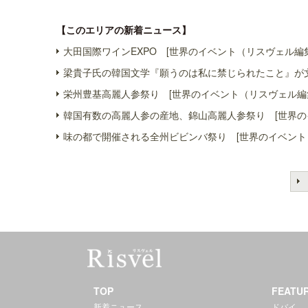
【このエリアの新着ニュース】
大田国際ワインEXPO [世界のイベント（リスヴェル編
梁貴子氏の韓国文学『願うのは私に禁じられたこと』が文
栄州豊基高麗人参祭り [世界のイベント（リスヴェル編
韓国有数の高麗人参の産地、錦山高麗人参祭り [世界の
味の都で開催される全州ビビンバ祭り [世界のイベント
TOP
FEATU
新着ニュース
ドバイ