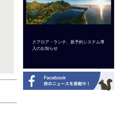
ビュッフェ
クアロア・ランチ、新予約システム導
ロサンゼ
ニューを刷
入のお知らせ
ズニーゆ