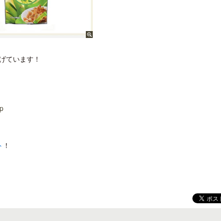
げています！
hp
ト
！