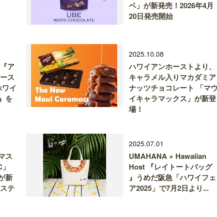
ベ」が新発売！2026年4月
20日発売開始
2025.10.08
 『ア
ハワイアンホーストより、
ホース
キャラメル入りマカダミア
ホワイ
ナッツチョコレート 「マ
』を
イキャラマックス」が新登
場！
2025.07.01
マス
UMAHANA × Hawaiian
C」
Host 『レイトートバッグ
が新
』うめだ阪急「ハワイフェ
＆ステ
ア2025」で7月2日より...