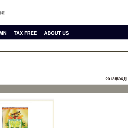
情報
UMN
TAX FREE
ABOUT US
2013年06