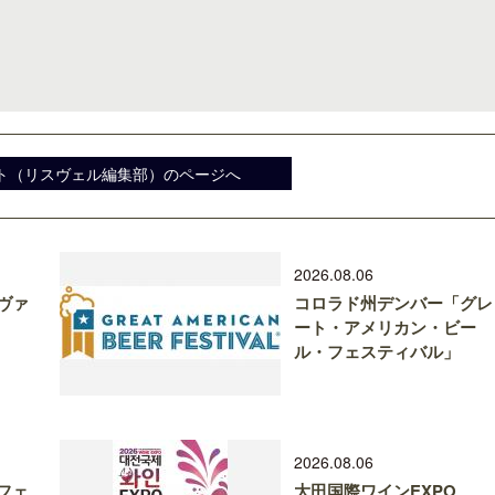
クアロア・ランチ、新予約システム導
開業50周年に合わせ「ザ 
ト（リスヴェル編集部）のページへ
入のお知らせ
アット ハイアット」のメ
新
2026.08.06
ヴァ
コロラド州デンバー「グレ
ート・アメリカン・ビー
ル・フェスティバル」
2026.08.06
フェ
大田国際ワインEXPO