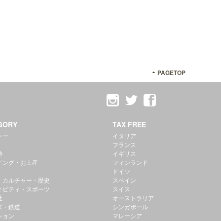
PAGETOP
GORY
TAX FREE
ャー
イタリア
フランス
跡
イギリス
ピング・お土産
フィンランド
ドイツ
・カルチャー・歴史
スペイン
ィビティ・スポーツ
スイス
社
オーストラリア
ズ・鉄道
シンガポール
ション
マレーシア