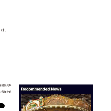
には、
各国観光局
の責任を負