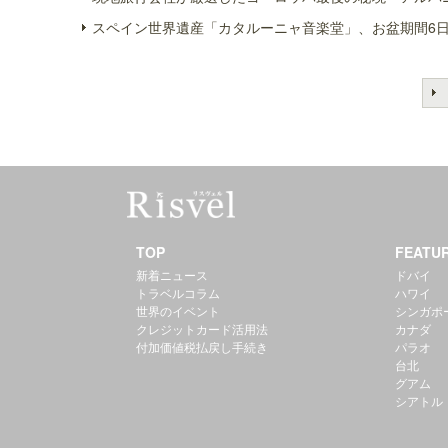
スペイン世界遺産「カタルーニャ音楽堂」、お盆期間6日
TOP
FEATU
新着ニュース
ドバイ
トラベルコラム
ハワイ
世界のイベント
シンガポ
クレジットカード活用法
カナダ
付加価値税払戻し手続き
パラオ
台北
グアム
シアトル