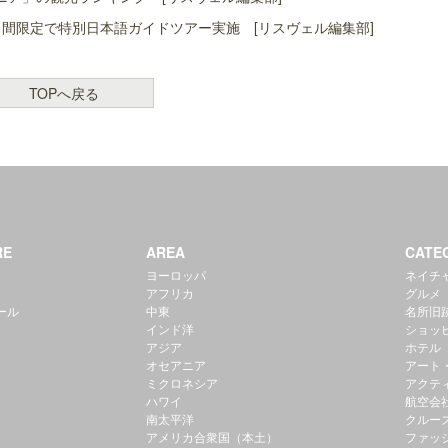
間限定で特別日本語ガイドツアー実施 [リスヴェル編集部]
TOPへ戻る
RE
AREA
CATE
ヨーロッパ
ネイチ
アフリカ
グルメ
ール
中東
名所旧
インド洋
ショッ
アジア
ホテル
オセアニア
アート
ミクロネシア
アクテ
ハワイ
航空会
南太平洋
クルー
アメリカ合衆国（本土）
ファッ