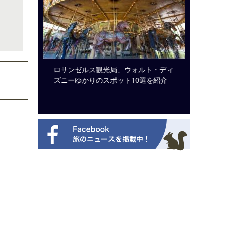
ビュッフェ
ロサンゼルス観光局、ウォルト・ディ
クアロア
ニューを刷
ズニーゆかりのスポット10選を紹介
入のお知