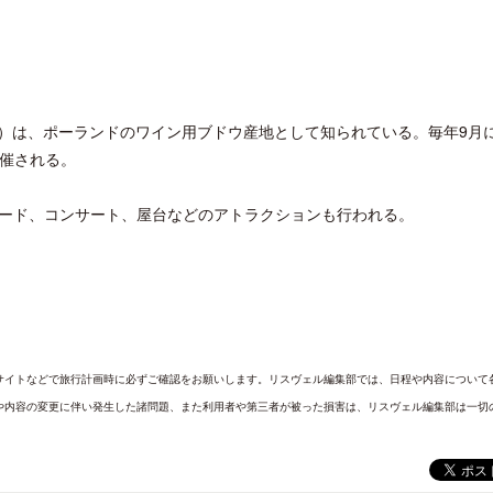
Góra）は、ポーランドのワイン用ブドウ産地として知られている。毎年9月
開催される。
ード、コンサート、屋台などのアトラクションも行われる。
サイトなどで旅行計画時に必ずご確認をお願いします。リスヴェル編集部では、日程や内容について
や内容の変更に伴い発生した諸問題、また利用者や第三者が被った損害は、リスヴェル編集部は一切