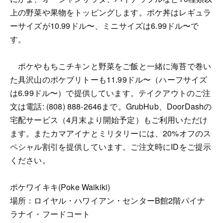
上の野菜や果物をトッピングします。ポケ丼はレギュラ
ーサイズが10.99ドル〜、ミニサイズは6.99ドル〜で
す。
ポケやもちこチキンと野菜をご飯と一緒に海苔で巻い
た具沢山のポケブリトーも11.99ドル〜（ハーフサイズ
は6.99ドル〜）で提供しています。テイクアウトのご注
文は電話: (808) 888-2646まで。GrubHub、DoorDashの
宅配サービス（4月末より開始予定）もご利用いただけ
ます。またカマアイナとミリタリーには、20%オフのス
ペシャル割引を提供しています。ご注文時にIDをご提示
ください。
ポケワイキキ(Poke Waikiki)
場所：ロイヤル・ハワイアン・センターB館2階パイナ
ラナイ・フードコート