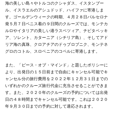
海の美しい島々やトルコのクシャダス、イスタンブー
ル、イスラエルのアシュドッド、ハイファに寄港しま
す。ゴールデンウィークの時期、４月２８日バルセロナ
発５月７日ベニス着の９日間のクルーズでは、モンテカ
ルロやイタリアの美しい港ラスペツィア、チビタベッキ
ア、ソレント、カターニア（シチリア島）、そしてアド
リア海の真珠、クロアチアのドゥブロブニク、モンテネ
グロのコトル、スロベニアのコペルに寄港します。
また、「ピース・オブ・マインド」と題したポリシーに
より、出発日の１５日前まで自由にキャンセル可能でキ
ャンセル分の旅行費用を２０２２年１２月３１日までの
いずれかのクルーズ旅行代金に充当させることができま
す。また、２０２０年のクルーズの予約については出発
日の４８時間までキャンセル可能です。これは２０２０
年９月３０日までの予約に対して適応されます。