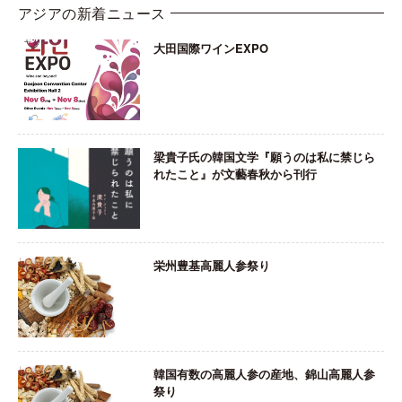
アジアの新着ニュース
大田国際ワインEXPO
梁貴子氏の韓国文学『願うのは私に禁じら
れたこと』が文藝春秋から刊行
栄州豊基高麗人参祭り
韓国有数の高麗人参の産地、錦山高麗人参
祭り