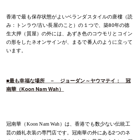
香港で最も保存状態がよいベランダスタイルの唐樓（読
み：トンラウ/古い長屋のこと）の１つで、築80年の德
生大押（質屋）の外には、あずき色のコウモリとコイン
の形をしたネオンサインが、まるで番人のように立って
います
。
■最も幸福な場所 － ジョーダン～ヤウマテイ： 冠
南華（
Koon Nam Wah
）
冠南華（Koon Nam Wah）は、香港でも数少ない伝統工
冠南華の外にある2つのネ
芸の婚礼衣装の専門店です。