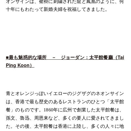
オンサインは、裙褂に刺繍された龍と鳳凰のように、何
十年にもわたって新婚夫婦を祝福してきました。
■最も魅惑的な場所 － ジョーダン：太平館餐廳（
Tai
Ping Koon
）
青とオレンジっぽいイエローのジグザグのネオンサイン
は、香港で最も歴史のあるレストランのひとつ「太平館
餐」のものです。1860年に広州で創業した太平館餐は、
孫文、魯迅、周恩来など、多くの要人に愛されてきまし
た。その後、太平館餐は香港に上陸し、多くの人々に地