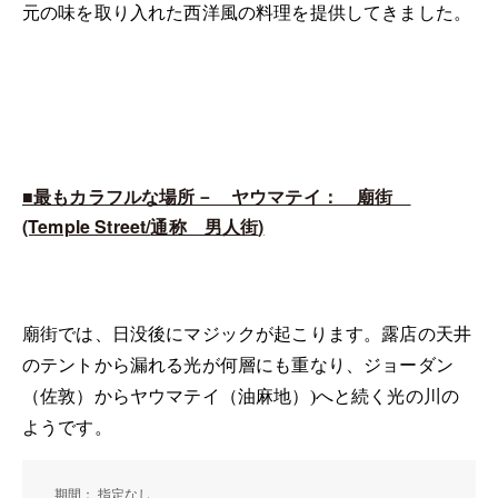
元の味を取り入れた西洋風の料理を提供してきました。
■最もカラフルな場所－ ヤウマテイ： 廟街
(Temple Street/
通称 男人街
)
廟街では、日没後にマジックが起こります。露店の天井
のテントから漏れる光が何層にも重なり、ジョーダン
（佐敦）からヤウマテイ（油麻地）)へと続く光の川の
ようです。
期間： 指定なし