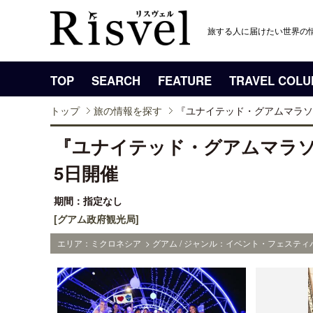
旅する人に届けたい世界の
TOP
SEARCH
FEATURE
TRAVEL COL
トップ
旅の情報を探す
『ユナイテッド・グアムマラソン2
『ユナイテッド・グアムマラソン
5日開催
期間：指定なし
[グアム政府観光局]
エリア：ミクロネシア > グアム / ジャンル：イベント・フェスティバ