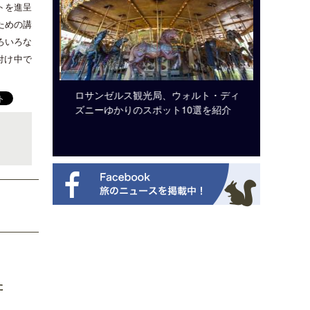
トを進呈
ための講
ろいろな
付け中で
ビュッフェ
ロサンゼルス観光局、ウォルト・ディ
クアロア
ニューを刷
ズニーゆかりのスポット10選を紹介
入のお知
た