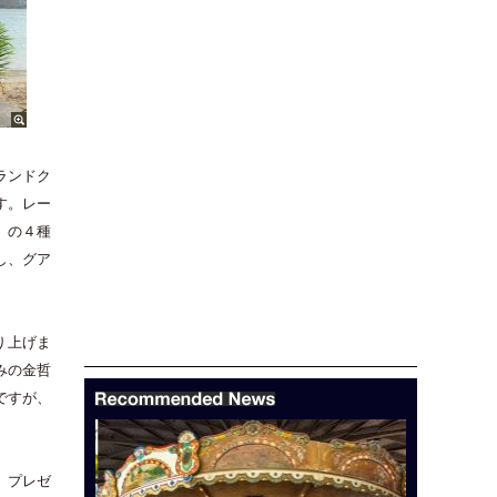
ランドク
す。レー
）の４種
し、グア
り上げま
みの金哲
ですが、
、プレゼ