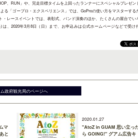
HOP
、
RUN
」や、完走目標タイムを上回ったランナーにスペシャルプレゼン
による「ゴープロ・エクスペリエンス」では、
GoPro
の使い方をマスターする
ト・レースイベントでは、表彰式、バンド演奏のほか、たくさんの屋台でい
りは、
2020
年
3
月
8
日（日）まで、お申込みは公式ホームページなどで受け
クアロア・ランチ、新予約システム導
開業50周年に合わせ「ザ 
入のお知らせ
アット ハイアット」のメ
新
アム政府観光局のページへ
2020.01.27
ムマ
"AtoZ in GUAM 思い立っ
であと
ら GOING!" グアム広告キ