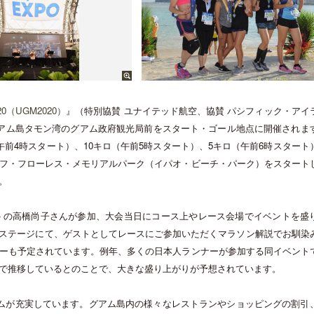
20
（
UGM2020
）
』（特別協賛 ユナイテッド航空、協賛 パシフィック・アイ
アム島タモン湾のグアム政府観光局前をスタート・ゴール地点に開催されま
午前
4
時スタート）、
10
キロ（午前
5
時スタート）、
5
キロ（午前
6
時スタート
フ・フローレス・メモリアルパーク（イパオ・ビーチ・パーク）をスタート
。
トの高橋尚子さんが参加、大会当日にコース上やレース会場でイベントを盛
ステージにて、ゲストとしてレースにご参加いただくマラソン解説でお馴染
ーも予定されています。例年、多くの日本人ランナーが参加する同イベント
で推移しているとのことで、大きな盛り上がりが予想されています。
ムが充実しています。グアム島内の様々なレストランやショッピングの割引