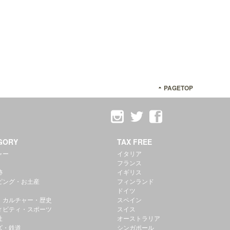
PAGETOP
GORY
TAX FREE
ャー
イタリア
フランス
跡
イギリス
ピング・お土産
フィンランド
ドイツ
・カルチャー・歴史
スペイン
ィビティ・スポーツ
スイス
社
オーストラリア
ズ・鉄道
シンガポール