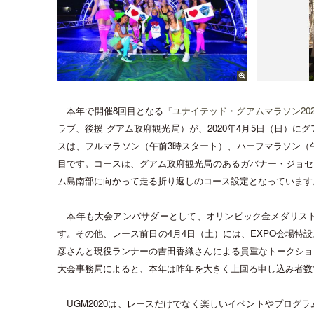
本年で開催
8
回目となる『
ユナイテッド・グアムマラソン
20
ラブ、後援 グアム政府観光局）が、
2020
年
4
月
5
日（日）に
グ
スは、フルマラソン（午前
3
時スタート）、ハーフマラソン（
目
です。コースは、グアム政府観光局のあるガバナー・ジョセ
ム島南部に向かって走る折り返しのコース設定となっています
本年も大会アンバサダーとして、オリンピック金メダリス
す。その他、レース前日の
4
月
4
日（土）には、
EXPO
会場特設
彦さんと現役ランナーの吉田香織さんによる貴重なトークショ
大会事務局によると、本年は昨年を大きく上回る申し込み者数
UGM2020
は、レースだけでなく楽しいイベントやプログラ