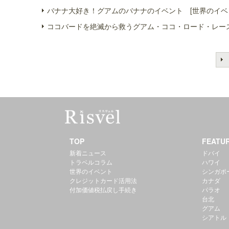
バナナ大好き！グアムのバナナのイベント [世界のイベ
ココバードを絶滅から救うグアム・ココ・ロード・レース
TOP
FEATU
新着ニュース
ドバイ
トラベルコラム
ハワイ
世界のイベント
シンガポ
クレジットカード活用法
カナダ
付加価値税払戻し手続き
パラオ
台北
グアム
シアトル