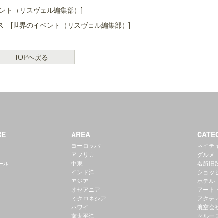
ント（リスヴェル編集部）]
 [世界のイベント（リスヴェル編集部）]
TOPへ戻る
RE
AREA
CATE
ヨーロッパ
ネイチ
アフリカ
グルメ
ール
中東
名所旧
インド洋
ショッ
アジア
ホテル
オセアニア
アート
ミクロネシア
アクテ
ハワイ
航空会
南太平洋
クルー