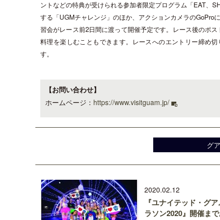
ントなどの特典が受けられる参加者限定プログラム「
EAT
、
S
する「
UGM
チャレンジ」のほか、アクションカメラの
GoPro
習会がレース前
2
日間に渡って開催予定です。レース後のポス
料理を楽しむこともできます。レースへのエントリー締め切
す。
【お問い合わせ】
ホームページ：
https://www.visitguam.jp/
グ
2020.02.12
『ユナイテッド・グア
ラソン2020』開催ま