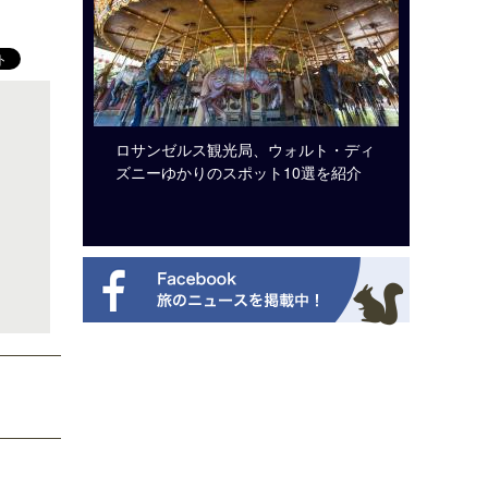
ビュッフェ
ロサンゼルス観光局、ウォルト・ディ
クアロア
ニューを刷
ズニーゆかりのスポット10選を紹介
入のお知