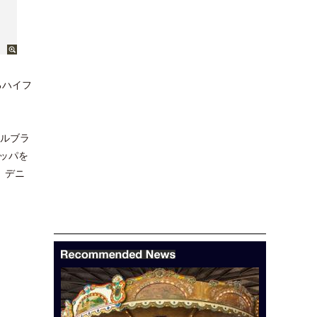
るハイフ
イルブラ
ッパを
、デニ