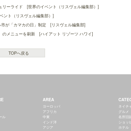
リーライド [世界のイベント（リスヴェル編集部）]
ベント（リスヴェル編集部）]
ル市が「カマカの日」制定 [リスヴェル編集部]
」のメニューを刷新 [ハイアット リゾーツ ハワイ]
TOPへ戻る
RE
AREA
CATE
ヨーロッパ
ネイチ
アフリカ
グルメ
ール
中東
名所旧
インド洋
ショッ
アジア
ホテル