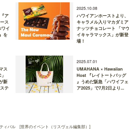
2025.10.08
 『ア
ハワイアンホーストより、
ホース
キャラメル入りマカダミア
ホワイ
ナッツチョコレート 「マ
』を
イキャラマックス」が新登
場！
2025.07.01
マス
UMAHANA × Hawaiian
C」
Host 『レイトートバッグ
が新
』うめだ阪急「ハワイフェ
＆ステ
ア2025」で7月2日より...
ティバル [世界のイベント（リスヴェル編集部）]