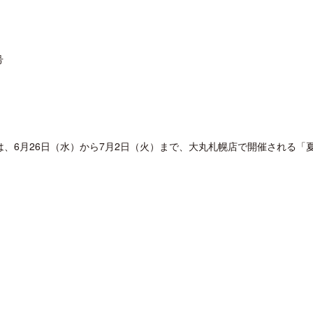
1号
クアロア・ランチ、新予約システム導
開業50周年に合わせ「ザ 
入のお知らせ
アット ハイアット」のメ
新
は、6月26日（水）から7月2日（火）まで、大丸札幌店で開催される「