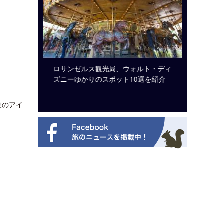
ビュッフェ
ロサンゼルス観光局、ウォルト・ディ
クアロア
ニューを刷
ズニーゆかりのスポット10選を紹介
入のお知
夏のアイ