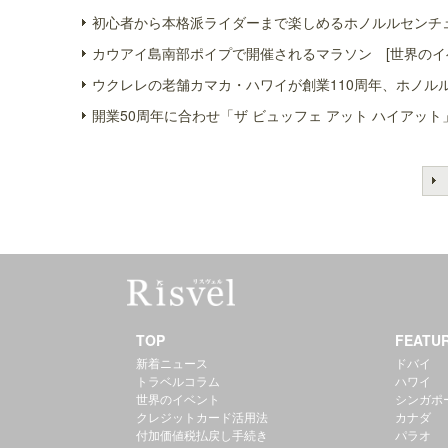
初心者から本格派ライダーまで楽しめるホノルルセンチュ
カウアイ島南部ポイプで開催されるマラソン [世界のイ
ウクレレの老舗カマカ・ハワイが創業110周年、ホノル
開業50周年に合わせ「ザ ビュッフェ アット ハイアット
TOP
FEATU
新着ニュース
ドバイ
トラベルコラム
ハワイ
世界のイベント
シンガポ
クレジットカード活用法
カナダ
付加価値税払戻し手続き
パラオ