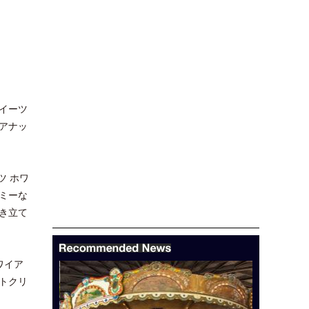
イーツ
アナッ
ツ ホワ
ミーな
き立て
ワイア
フトクリ