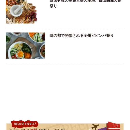
韓国有数の高麗人参の産地、錦山高麗人参
祭り
味の都で開催される全州ビビンバ祭り