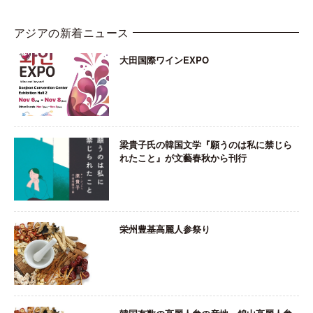
アジアの新着ニュース
大田国際ワインEXPO
梁貴子氏の韓国文学『願うのは私に禁じら
れたこと』が文藝春秋から刊行
栄州豊基高麗人参祭り