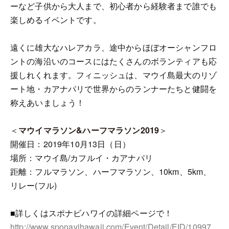
ーなど子供から大人まで、初心者から経験者まで誰でも
楽しめるイベントです。
遠くに雄大なハレアカラ、途中からほぼオーシャンフロ
ントの海沿いのコースにはたくさんのボランティアも応
援しれくれます。フィニッシュは、マウイ島最大のリゾ
ート地・カアナパリで世界からのランナーたちと健闘を
称えあいましょう！
＜
マウイマラソン&ハーフマラソン2019
＞
開催日：2019年10月13日（日）
場所：マウイ島/カフルイ・カアナパリ
距離：フルマラソン、ハーフマラソン、10km、5km、
リレー(フル)
■詳しくはスポナビハワイの詳細ページで！
http://www.sponavihawaii.com/Event/Detail/EID/10997