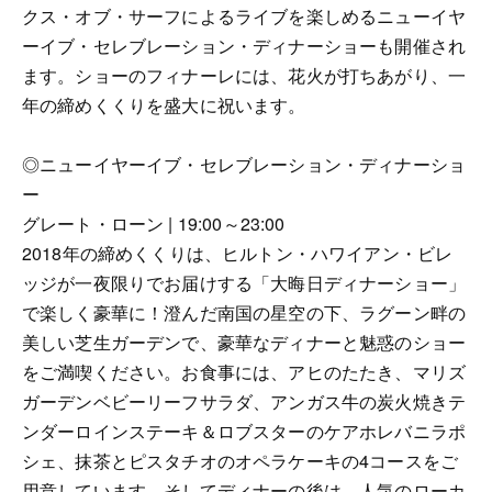
クス・オブ・サーフによるライブを楽しめるニューイヤ
ーイブ・セレブレーション・ディナーショーも開催され
ます。ショーのフィナーレには、花火が打ちあがり、一
年の締めくくりを盛大に祝います。
◎ニューイヤーイブ・セレブレーション・ディナーショ
ー
グレート・ローン | 19:00～23:00
2018年の締めくくりは、ヒルトン・ハワイアン・ビレ
ッジが一夜限りでお届けする「大晦日ディナーショー」
で楽しく豪華に！澄んだ南国の星空の下、ラグーン畔の
美しい芝生ガーデンで、豪華なディナーと魅惑のショー
をご満喫ください。お食事には、アヒのたたき、マリズ
ガーデンベビーリーフサラダ、アンガス牛の炭火焼きテ
ンダーロインステーキ＆ロブスターのケアホレバニラポ
シェ、抹茶とピスタチオのオペラケーキの4コースをご
用意しています。そしてディナーの後は、人気のローカ